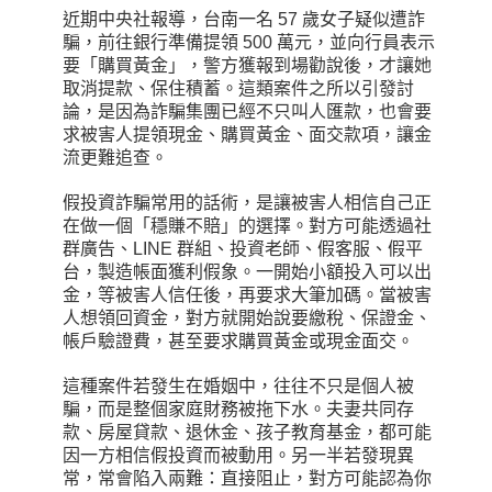
近期中央社報導，台南一名 57 歲女子疑似遭詐
騙，前往銀行準備提領 500 萬元，並向行員表示
要「購買黃金」，警方獲報到場勸說後，才讓她
取消提款、保住積蓄。這類案件之所以引發討
論，是因為詐騙集團已經不只叫人匯款，也會要
求被害人提領現金、購買黃金、面交款項，讓金
流更難追查。
假投資詐騙常用的話術，是讓被害人相信自己正
在做一個「穩賺不賠」的選擇。對方可能透過社
群廣告、LINE 群組、投資老師、假客服、假平
台，製造帳面獲利假象。一開始小額投入可以出
金，等被害人信任後，再要求大筆加碼。當被害
人想領回資金，對方就開始說要繳稅、保證金、
帳戶驗證費，甚至要求購買黃金或現金面交。
這種案件若發生在婚姻中，往往不只是個人被
騙，而是整個家庭財務被拖下水。夫妻共同存
款、房屋貸款、退休金、孩子教育基金，都可能
因一方相信假投資而被動用。另一半若發現異
常，常會陷入兩難：直接阻止，對方可能認為你