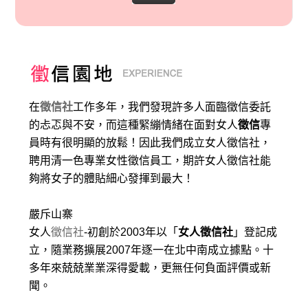
在
徵信社
工作多年，我們發現許多人面臨徵信委託
的忐忑與不安，而這種緊繃情緒在面對女人
徵信
專
員時有很明顯的放鬆！因此我們成立女人徵信社，
聘用清一色專業女性徵信員工，期許女人徵信社能
夠將女子的體貼細心發揮到最大
！
嚴斥山寨
女人
徵信社
-初創於2003年以「
女人徵信社
」登記成
立，隨業務擴展2007年逐一在北中南成立據點。十
多年來兢兢業業深得愛載，更無任何負面評價或新
聞。