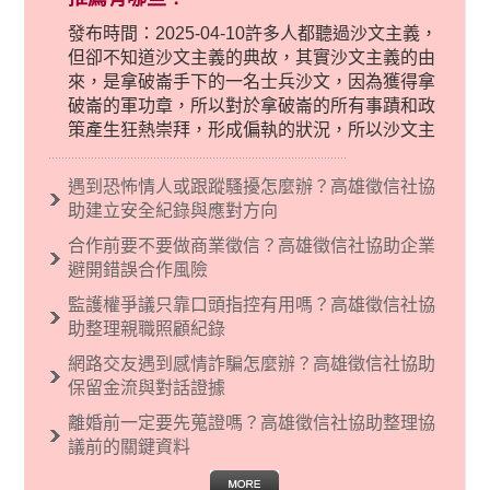
發布時間：2025-04-10許多人都聽過沙文主義，
但卻不知道沙文主義的典故，其實沙文主義的由
來，是拿破崙手下的一名士兵沙文，因為獲得拿
破崙的軍功章，所以對於拿破崙的所有事蹟和政
策產生狂熱崇拜，形成偏執的狀況，所以沙文主
義後來就被拿來暗指偏見和歧視，而且有沙文主
義傾向的人，通常對於自己的國家和民族有超強
遇到恐怖情人或跟蹤騷擾怎麼辦？高雄徵信社協
烈的卓越感，因而瞧不起其他國家的人，所以沙
助建立安全紀錄與應對方向
文主義也廣泛應用在種族歧視的說法，甚至還出
合作前要不要做商業徵信？高雄徵信社協助企業
現了男性沙文…
避開錯誤合作風險
監護權爭議只靠口頭指控有用嗎？高雄徵信社協
助整理親職照顧紀錄
網路交友遇到感情詐騙怎麼辦？高雄徵信社協助
保留金流與對話證據
離婚前一定要先蒐證嗎？高雄徵信社協助整理協
議前的關鍵資料