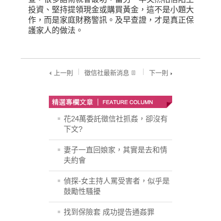
投資、堅持提領現金或購買黃金，這不是小題大
作，而是家庭財務警訊。及早查證，才是真正保
護家人的做法。
上一則
徵信社最新消息
下一則
花24萬委託徵信社抓姦，卻沒有
下文?
妻子一直回娘家，其實是去和情
夫約會
偵探-女主持人罵受害者，似乎是
鼓勵性騷擾
找到保險套 成功提告通姦罪