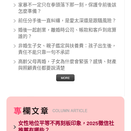
生與病患之間引起的糾紛還是經常發生。很多案
家暴不一定只在拳頭落下那一刻，保護令前後該
例中最後都走向訴訟流程，我們如果不幸遇到相
怎麼準備？
關醫療糾紛時究竟該怎麼處理呢？醫療糾紛相關
前任分手後一直糾纏，是愛太深還是跟騷風險？
的內容其實非常多，有些案例…
婚後一起創業，離婚時公司、帳款和客戶到底算
誰的？
非婚生子女、親子鑑定與扶養費：孩子出生後，
責任不能只靠一句不承認
高齡父母再婚，子女為什麼會緊張？感情、財產
與照顧責任都要說清楚
女性地位平等不再刻板印象，2025徵信社
推薦有哪些？