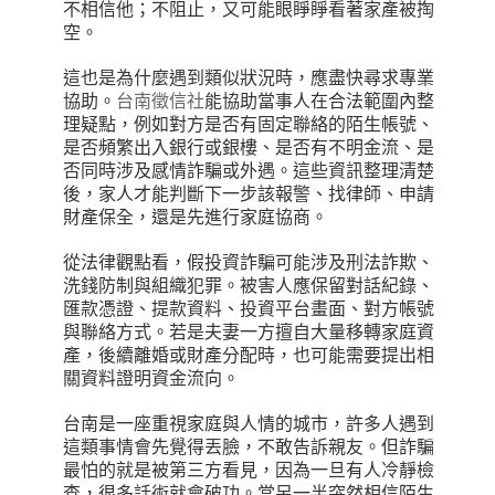
不相信他；不阻止，又可能眼睜睜看著家產被掏
空。
這也是為什麼遇到類似狀況時，應盡快尋求專業
協助。
台南徵信社
能協助當事人在合法範圍內整
理疑點，例如對方是否有固定聯絡的陌生帳號、
是否頻繁出入銀行或銀樓、是否有不明金流、是
否同時涉及感情詐騙或外遇。這些資訊整理清楚
後，家人才能判斷下一步該報警、找律師、申請
財產保全，還是先進行家庭協商。
從法律觀點看，假投資詐騙可能涉及刑法詐欺、
洗錢防制與組織犯罪。被害人應保留對話紀錄、
匯款憑證、提款資料、投資平台畫面、對方帳號
與聯絡方式。若是夫妻一方擅自大量移轉家庭資
產，後續離婚或財產分配時，也可能需要提出相
關資料證明資金流向。
台南是一座重視家庭與人情的城市，許多人遇到
這類事情會先覺得丟臉，不敢告訴親友。但詐騙
最怕的就是被第三方看見，因為一旦有人冷靜檢
查，很多話術就會破功。當另一半突然相信陌生