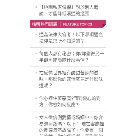
【桃園私家偵探】對於別人體
諒，才能降低溝通的瓶頸
通姦法律大會考！以下哪項通姦
法律是您所不知道的？
每個人都有秘密；你/妳覺得另一
半最可能隱瞞什麼事情？
在感情世界裡有酸甜苦辣的滋
味，那麼你的感情究竟是什麼味
道呢？
你心裡住著惡魔?面對變心的對
方，你會如何反應?
女人徵信測愛情或婚姻中，你容
易遭背叛嗎？以下： 現在客廳裡
的掛鐘忽然故障了，你要買一個