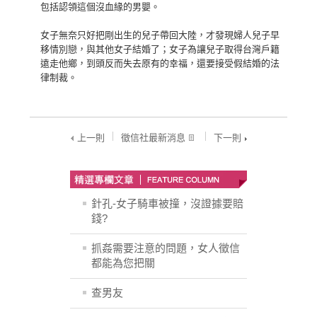
包括認領這個沒血緣的男嬰。
女子無奈只好把剛出生的兒子帶回大陸，才發現婦人兒子早
移情別戀，與其他女子結婚了；女子為讓兒子取得台灣戶籍
遠走他鄉，到頭反而失去原有的幸福，還要接受假結婚的法
律制裁。
上一則
徵信社最新消息
下一則
針孔-女子騎車被撞，沒證據要賠
錢?
抓姦需要注意的問題，女人徵信
都能為您把關
查男友