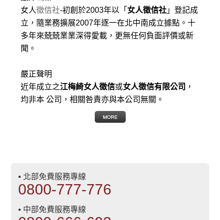
女人
徵信社
-初創於2003年以「
女人徵信社
」登記成
立，隨業務擴展2007年逐一在北中南成立據點。十
多年來兢兢業業深得愛載，更無任何負面評價或新
聞。
嚴正聲明
近年成立之
江梅綺女人徵信
或
女人徵信有限公司
，
均非本 公司，相關咎責亦與本公司無關。
▪ 北部免費服務專線
0800-777-776
▪ 中部免費服務專線