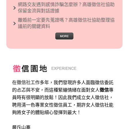
網路交友遇到感情詐騙怎麼辦？高雄徵信社協助
保留金流與對話證據
離婚前一定要先蒐證嗎？高雄徵信社協助整理協
議前的關鍵資料
在
徵信社
工作多年，我們發現許多人面臨徵信委託
的忐忑與不安，而這種緊繃情緒在面對女人
徵信
專
員時有很明顯的放鬆！因此我們成立女人徵信社，
聘用清一色專業女性徵信員工，期許女人徵信社能
夠將女子的體貼細心發揮到最大
！
嚴斥山寨