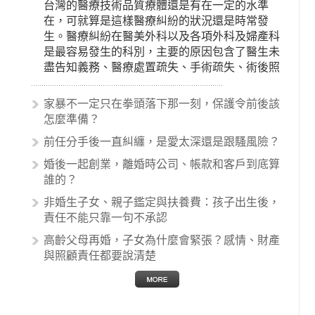
台灣的醫療技術品質療體還是有在一定的水準
在，可就算是這樣醫療糾紛的狀況還是時常發
生。醫療糾紛在醫美外科以及各項外科及婦產科
是最容易發生的科別，主要的原因包含了醫生未
盡告知義務、醫療處置疏失、手術疏失、術後照
顧失當、醫療費用的收取。雖然醫學進步，但醫
生與病患之間引起的糾紛還是經常發生。很多案
家暴不一定只在拳頭落下那一刻，保護令前後該
例中最後都走向訴訟流程，我們如果不幸遇到相
怎麼準備？
關醫療糾紛時究竟該怎麼處理呢？醫療糾紛相關
前任分手後一直糾纏，是愛太深還是跟騷風險？
的內容其實非常多，有些案例…
婚後一起創業，離婚時公司、帳款和客戶到底算
誰的？
非婚生子女、親子鑑定與扶養費：孩子出生後，
責任不能只靠一句不承認
高齡父母再婚，子女為什麼會緊張？感情、財產
與照顧責任都要說清楚