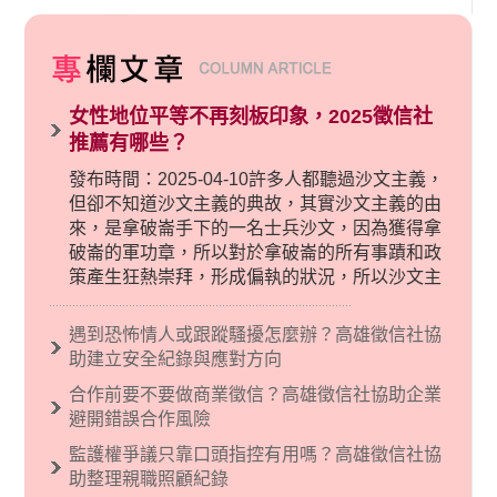
女性地位平等不再刻板印象，2025徵信社
推薦有哪些？
發布時間：2025-04-10許多人都聽過沙文主義，
但卻不知道沙文主義的典故，其實沙文主義的由
來，是拿破崙手下的一名士兵沙文，因為獲得拿
破崙的軍功章，所以對於拿破崙的所有事蹟和政
策產生狂熱崇拜，形成偏執的狀況，所以沙文主
義後來就被拿來暗指偏見和歧視，而且有沙文主
義傾向的人，通常對於自己的國家和民族有超強
遇到恐怖情人或跟蹤騷擾怎麼辦？高雄徵信社協
烈的卓越感，因而瞧不起其他國家的人，所以沙
助建立安全紀錄與應對方向
文主義也廣泛應用在種族歧視的說法，甚至還出
合作前要不要做商業徵信？高雄徵信社協助企業
現了男性沙文…
避開錯誤合作風險
監護權爭議只靠口頭指控有用嗎？高雄徵信社協
助整理親職照顧紀錄