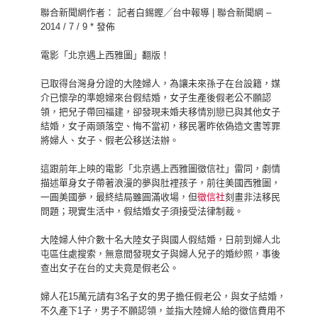
聯合新聞網作者： 記者白錫鏗╱台中報導 | 聯合新聞網 –
2014 / 7 / 9 * 發佈
電影「北京遇上西雅圖」翻版！
已取得台灣身分證的大陸婦人，為讓未來孫子在台設籍，媒
介已懷孕的準媳婦來台假結婚，女子生產後假老公不願認
領，把兒子帶回福建，卻發現未婚夫移情別戀已與其他女子
結婚，女子兩頭落空、悔不當初，移民署昨依偽造文書等罪
將婦人、女子、假老公移送法辦。
這跟前年上映的電影「北京遇上西雅圖徵信社」雷同，劇情
描述單身女子帶著浪漫的夢與肚裡孩子，前往美國西雅圖，
一圓美國夢，最終結局雖圓滿收場，但
徵信社
刻畫非法移民
問題；現實生活中，假結婚女子須接受法律制裁。
大陸婦人仲介數十名大陸女子與國人假結婚，日前到婦人北
屯區住處搜索，無意間發現女子與婦人兒子的婚紗照，事後
查出女子在台的丈夫竟是假老公。
婦人花15萬元請有3名子女的男子擔任假老公，與女子結婚，
不久產下1子，男子不願認領，並指大陸婦人給的徵信費用不