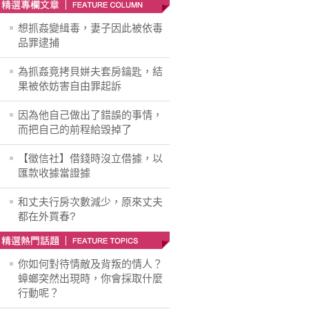
想抓姦變緝毒，妻子因此被依毒
品罪逮捕
為抓姦竟拷貝姘夫套房鑰匙，結
果被依妨害自由罪起訴
因為他自己做出了錯誤的事情，
而把自己的前程給毁掉了
【徵信社】借錢時沒立借據，以
匯款收據當證據
和丈夫行房次數減少，原來丈夫
都在外買春?
你如何對待情敵及背叛的情人？
蟑螂突然出現時，你會採取什麼
行動呢？