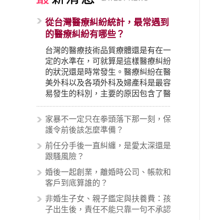
從台灣醫療糾紛統計，最常遇到
的醫療糾紛有哪些？
台灣的醫療技術品質療體還是有在一
定的水準在，可就算是這樣醫療糾紛
的狀況還是時常發生。醫療糾紛在醫
美外科以及各項外科及婦產科是最容
易發生的科別，主要的原因包含了醫
生未盡告知義務、醫療處置疏失、手
術疏失、術後照顧失當、醫療費用的
家暴不一定只在拳頭落下那一刻，保
收取。雖然醫學進步，但醫生與病患
護令前後該怎麼準備？
之間引起的糾紛還是經常發生。很多
前任分手後一直糾纏，是愛太深還是
案例中最後都走向訴訟流程，我們如
跟騷風險？
果不幸遇到相關醫療糾紛時究竟該怎
麼處理呢？醫療糾紛相關的內容其實
婚後一起創業，離婚時公司、帳款和
非常多，有些案例…
客戶到底算誰的？
非婚生子女、親子鑑定與扶養費：孩
子出生後，責任不能只靠一句不承認