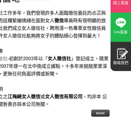
線上客服
社
工作多年，我們發現許多人面臨徵信委託的忐忑與
而這種緊繃情緒在面對女人
徵信
專員時有很明顯的放
此我們成立女人徵信社，聘用清一色專業女性徵信員
line客服
許女人徵信社能夠將女子的體貼細心發揮到最大
！
寨
信社
-初創於2003年以「
女人徵信社
」登記成立，隨業
聯絡我們
2007年逐一在北中南成立據點。十多年來兢兢業業深
，更無任何負面評價或新聞。
明
立之
江梅綺女人徵信
或
女人徵信有限公司
，均非本 公
關咎責亦與本公司無關。