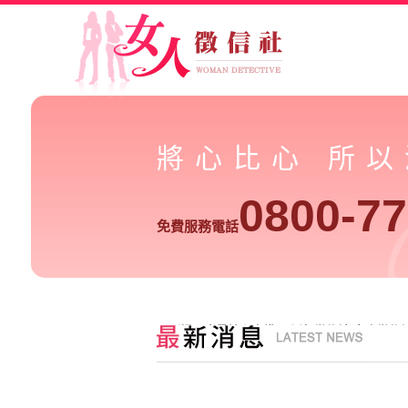
將心比心 所
0800-77
免費服務電話
周刊爆二度帶妹上摩鐵再上演 徵信社-女人徵信