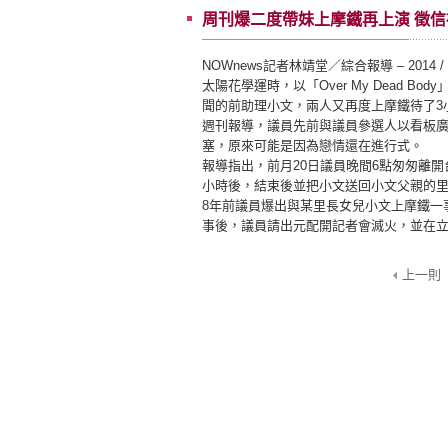
周刊爆二度帶妹上摩鐵再上演 徵信
NOWnews記者林靖堂／綜合報導 – 2014 / 9 
太陽花學運時，以「Over My Dead 
聞的前助理小文，兩人又再度上摩鐵待了3
週刊報導，議員先前與議員參選人以看板廣告互
塞，原來可能是因為戀情還在進行式。
報導指出，前月20日議員晚間6點匆匆離
小時後，結束後並把小文送回小文父親的
8年前議員爆出與某里長女兒小文上摩鐵一
事後，議員請出元配開記者會滅火，並在
上一則