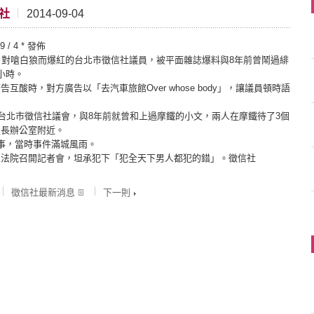
社
2014-09-04
/ 4 * 發佈
Body」對嗆白狼而爆紅的台北市徵信社議員，被平面雜誌爆料與8年前曾鬧過緋
小時。
酸時，對方廣告以「去汽車旅館Over whose body」，讓議員頓時語
開台北市徵信社議會，與8年前就曾和上過摩鐵的小文，兩人在摩鐵待了3個
里長辦公室附近。
事，當時事件滿城風雨。
立法院召開記者會，坦承犯下「犯全天下男人都犯的錯」。徵信社
徵信社最新消息
下一則