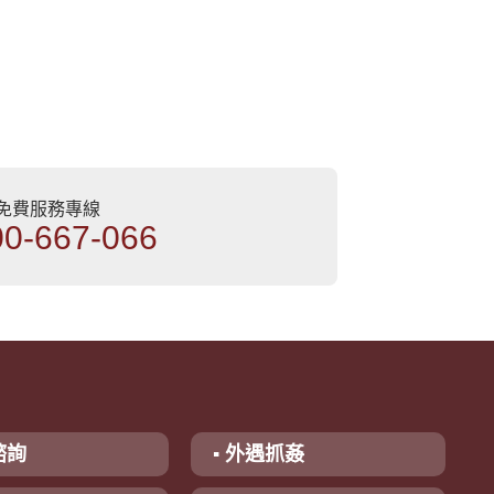
部免費服務專線
00-667-066
諮詢
▪ 外遇抓姦