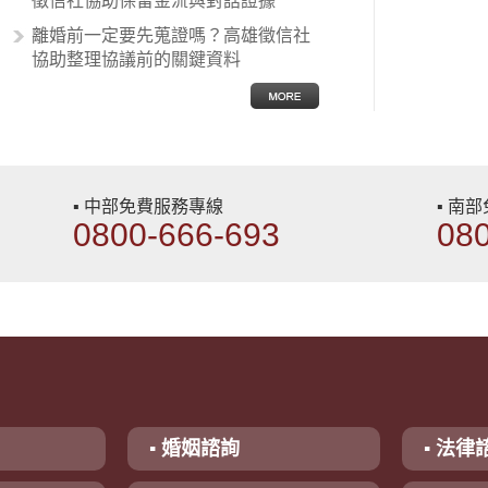
徵信社協助保留金流與對話證據
離婚前一定要先蒐證嗎？高雄徵信社
協助整理協議前的關鍵資料
▪ 中部免費服務專線
▪ 南
0800-666-693
08
▪ 婚姻諮詢
▪ 法律