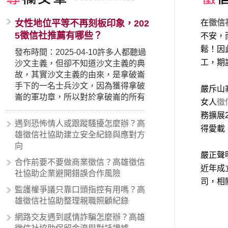
女性地位平等不再刻板印象，202
在
徵信
5徵信社推薦有哪些？
不安，
鬆！因
發布時間：2025-04-10許多人都聽過
工，期
沙文主義，但卻不知道沙文主義的典
故，其實沙文主義的由來，是拿破崙
手下的一名士兵沙文，因為獲得拿破
嚴斥山
崙的軍功章，所以對於拿破崙的所有
女人
徵
事蹟和政策產生狂熱崇拜，形成偏執
務擴展
的狀況，所以沙文主義後來就被拿來
遇到恐怖情人或跟蹤騷擾怎麼辦？高
得愛載
暗指偏見和歧視，而且有沙文主義傾
雄徵信社協助建立安全紀錄與應對方
向的人，通常對於自己的國家和民族
向
有超強烈的卓越感，因而瞧不起其他
嚴正聲
合作前要不要做商業徵信？高雄徵信
國家的人，所以沙文主義也廣泛應用
近年成
社協助企業避開錯誤合作風險
在種族歧視的說法，甚至還出現了男
司，相
性沙文…
監護權爭議只靠口頭指控有用嗎？高
雄徵信社協助整理親職照顧紀錄
網路交友遇到感情詐騙怎麼辦？高雄