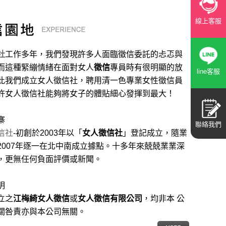
線上客服
社
工作多年，我們發現許多人面臨徵信委託的忐忑與
而這種緊繃情緒在面對女人
徵信
專員時有很明顯的放
line客服
此我們成立女人徵信社，聘用清一色專業女性徵信員
許女人徵信社能夠將女子的體貼細心發揮到最大
！
寨
聯絡我們
信社
-初創於2003年以「
女人徵信社
」登記成立，隨業
2007年逐一在北中南成立據點。十多年來兢兢業業深
，更無任何負面評價或新聞。
明
立之
江梅綺女人徵信
或
女人徵信有限公司
，均非本 公
關咎責亦與本公司無關。