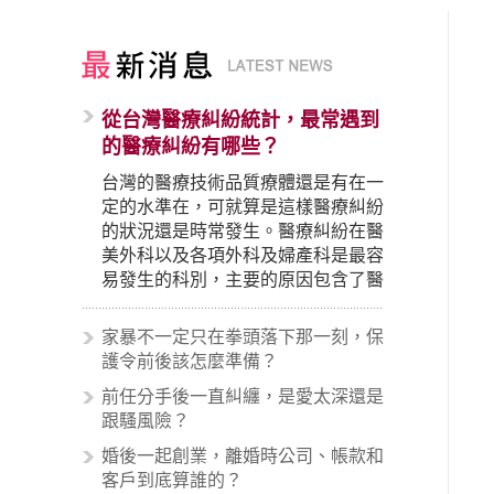
從台灣醫療糾紛統計，最常遇到
的醫療糾紛有哪些？
台灣的醫療技術品質療體還是有在一
定的水準在，可就算是這樣醫療糾紛
的狀況還是時常發生。醫療糾紛在醫
美外科以及各項外科及婦產科是最容
易發生的科別，主要的原因包含了醫
生未盡告知義務、醫療處置疏失、手
術疏失、術後照顧失當、醫療費用的
家暴不一定只在拳頭落下那一刻，保
收取。雖然醫學進步，但醫生與病患
護令前後該怎麼準備？
之間引起的糾紛還是經常發生。很多
前任分手後一直糾纏，是愛太深還是
案例中最後都走向訴訟流程，我們如
跟騷風險？
果不幸遇到相關醫療糾紛時究竟該怎
麼處理呢？醫療糾紛相關的內容其實
婚後一起創業，離婚時公司、帳款和
非常多，有些案例…
客戶到底算誰的？