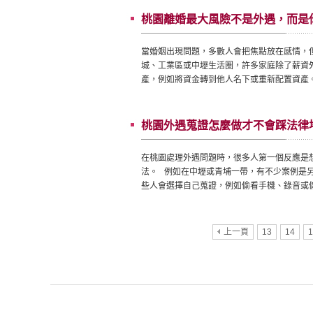
桃園離婚最大風險不是外遇，而是
當婚姻出現問題，多數人會把焦點放在感情，
城、工業區或中壢生活圈，許多家庭除了薪資
產，例如將資金轉到他人名下或重新配置資產
桃園外遇蒐證怎麼做才不會踩法律
在桃園處理外遇問題時，很多人第一個反應是
法。 例如在中壢或青埔一帶，有不少案例是
些人會選擇自己蒐證，例如偷看手機、錄音或
上一頁
13
14
1