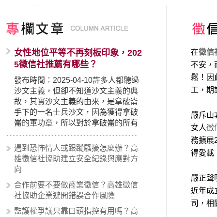
女性地位平等不再刻板印象，202
在
徵信
5徵信社推薦有哪些？
不安，
鬆！因
發布時間：2025-04-10許多人都聽過
工，期
沙文主義，但卻不知道沙文主義的典
故，其實沙文主義的由來，是拿破崙
手下的一名士兵沙文，因為獲得拿破
嚴斥山
崙的軍功章，所以對於拿破崙的所有
女人
徵
事蹟和政策產生狂熱崇拜，形成偏執
務擴展
的狀況，所以沙文主義後來就被拿來
遇到恐怖情人或跟蹤騷擾怎麼辦？高
得愛載
暗指偏見和歧視，而且有沙文主義傾
雄徵信社協助建立安全紀錄與應對方
向的人，通常對於自己的國家和民族
向
有超強烈的卓越感，因而瞧不起其他
嚴正聲
合作前要不要做商業徵信？高雄徵信
國家的人，所以沙文主義也廣泛應用
近年成
社協助企業避開錯誤合作風險
在種族歧視的說法，甚至還出現了男
司，相
性沙文…
監護權爭議只靠口頭指控有用嗎？高