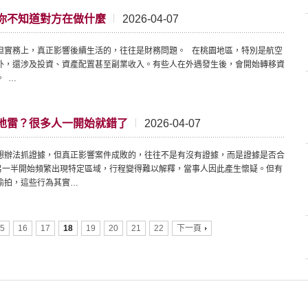
你不知道對方在做什麼
2026-04-07
但實務上，真正影響後續生活的，往往是財務問題。 在桃園地區，特別是航空
外，還涉及投資、資產配置甚至副業收入。有些人在外遇發生後，會開始轉移資
。 …
地雷？很多人一開始就錯了
2026-04-07
想辦法抓證據，但真正影響案件成敗的，往往不是有沒有證據，而是證據是否合
另一半開始頻繁出現特定區域，行程變得難以解釋，當事人因此產生懷疑。但有
偷拍，這些行為其實…
5
16
17
18
19
20
21
22
下一頁