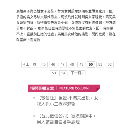
馬姓男子與吳姓女子交往，替吳女付房屋頭期款並購買家具，但卅
多歲的吳女另結交蔡姓男友；馬沒約好就跑到吳女家睡覺，陪同吳
女返家的蔡，氣得報警告馬是小偷。女作證沒有財物遭竊，檢方處
分馬不起訴。 馬男某日臨時想要找不常見面的女友，因一時聯絡
不上，直接前往她的住處；馬用吳女給他的鑰匙，開門進房，躺在
臥室床上看電視…
上一頁
45
46
47
48
49
50
51
52
53
54
下一頁
【徵信社】蒐證-不滿夫出軌，女
找人抓小三裸體遊街
【台北徵信公司】婆媳問題中，
男人該當自強著手處理