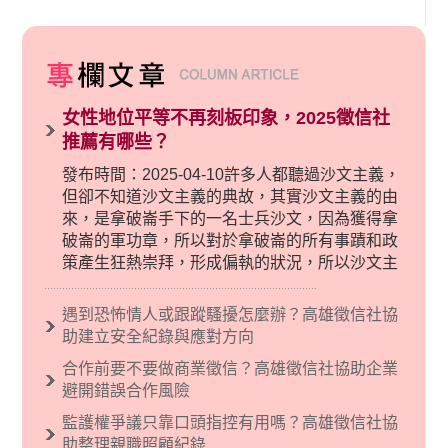
女性地位平等不再刻板印象，2025徵信社
推薦有哪些？
發布時間：2025-04-10許多人都聽過沙文主義，
但卻不知道沙文主義的典故，其實沙文主義的由
來，是拿破崙手下的一名士兵沙文，因為獲得拿
破崙的軍功章，所以對於拿破崙的所有事蹟和政
策產生狂熱崇拜，形成偏執的狀況，所以沙文主
義後來就被拿來暗指偏見和歧視，而且有沙文主
義傾向的人，通常對於自己的國家和民族有超強
遇到恐怖情人或跟蹤騷擾怎麼辦？高雄徵信社協
烈的卓越感，因而瞧不起其他國家的人，所以沙
助建立安全紀錄與應對方向
文主義也廣泛應用在種族歧視的說法，甚至還出
合作前要不要做商業徵信？高雄徵信社協助企業
現了男性沙文…
避開錯誤合作風險
監護權爭議只靠口頭指控有用嗎？高雄徵信社協
助整理親職照顧紀錄