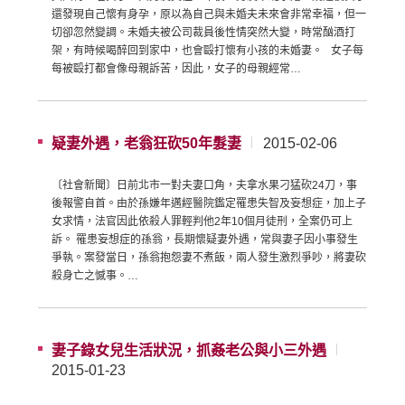
還發現自己懷有身孕，原以為自己與未婚夫未來會非常幸福，但一
切卻忽然變調。未婚夫被公司裁員後性情突然大變，時常酗酒打
架，有時候喝醉回到家中，也會毆打懷有小孩的未婚妻。 女子每
每被毆打都會像母親訴苦，因此，女子的母親經常…
疑妻外遇，老翁狂砍50年髮妻
2015-02-06
〔社會新聞〕日前北市一對夫妻口角，夫拿水果刁猛砍24刀，事
後報警自首。由於孫嫌年邁經醫院鑑定罹患失智及妄想症，加上子
女求情，法官因此依殺人罪輕判他2年10個月徒刑，全案仍可上
訴。 罹患妄想症的孫翁，長期懷疑妻外遇，常與妻子因小事發生
爭執。案發當日，孫翁抱怨妻不煮飯，兩人發生激烈爭吵，將妻砍
殺身亡之憾事。…
妻子錄女兒生活狀況，抓姦老公與小三外遇
2015-01-23