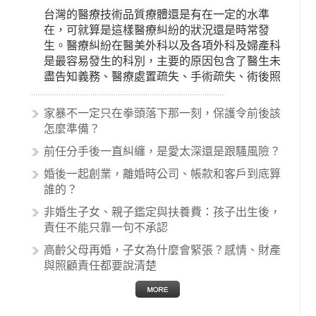
台灣的醫療技術品質療體還是有在一定的水準
在，可就算是這樣醫療糾紛的狀況還是時常發
生。醫療糾紛在醫美外科以及各項外科及婦產科
是最容易發生的科別，主要的原因包含了醫生未
盡告知義務、醫療處置疏失、手術疏失、術後照
顧失當、醫療費用的收取。雖然醫學進步，但醫
生與病患之間引起的糾紛還是經常發生。很多案
家暴不一定只在拳頭落下那一刻，保護令前後該
例中最後都走向訴訟流程，我們如果不幸遇到相
怎麼準備？
關醫療糾紛時究竟該怎麼處理呢？醫療糾紛相關
前任分手後一直糾纏，是愛太深還是跟騷風險？
的內容其實非常多，有些案例…
婚後一起創業，離婚時公司、帳款和客戶到底算
誰的？
非婚生子女、親子鑑定與扶養費：孩子出生後，
責任不能只靠一句不承認
高齡父母再婚，子女為什麼會緊張？感情、財產
與照顧責任都要說清楚