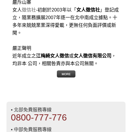
嚴斥山寨
女人
徵信社
-初創於2003年以「
女人徵信社
」登記成
立，隨業務擴展2007年逐一在北中南成立據點。十
多年來兢兢業業深得愛載，更無任何負面評價或新
聞。
嚴正聲明
近年成立之
江梅綺女人徵信
或
女人徵信有限公司
，
均非本 公司，相關咎責亦與本公司無關。
▪ 北部免費服務專線
0800-777-776
▪ 中部免費服務專線