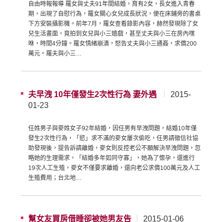
自由時報報導 羅女與丈夫91年間結婚，育有2女，長女進入青春
期，出現了自慰行為，羅女關心女兒成長狀況，便在床鋪旁的書桌
下方安裝攝影機。前年7月，羅女查看錄影內容，赫然發現除了女
兒生活畫面，竟拍到女兒與小三嬉戲，甚至丈夫與小三在房內嘿
咻，時間4分鐘。羅女情緒崩潰，怒告丈夫與小三通姦，求償200
萬元。羅夫與小三…
夫早洩 10年僅發生2次性行為 妻外遇
2015-
01-23
任姓男子與麥姓女子92年結婚，因任男有早洩問題，結婚10年僅
發生2次性行為，「慾」求不滿的麥女屢次偷吃，任男請徵信社協
助發現後，提告訴請離婚，麥女則反控老公不願解決早洩問題，忽
略她的生理需求，「結婚多年如同守寡」，她為了懷孕，還進行
19次人工生殖，麥女不僅要求離婚，還向老公求償100萬元及人工
生殖費用；台北地…
幫女友買房借睡卻被她男友告
2015-01-06