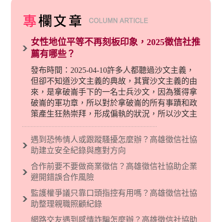
女性地位平等不再刻板印象，2025徵信社推
薦有哪些？
發布時間：2025-04-10許多人都聽過沙文主義，
但卻不知道沙文主義的典故，其實沙文主義的由
來，是拿破崙手下的一名士兵沙文，因為獲得拿
破崙的軍功章，所以對於拿破崙的所有事蹟和政
策產生狂熱崇拜，形成偏執的狀況，所以沙文主
義後來就被拿來暗指偏見和歧視，而且有沙文主
義傾向的人，通常對於自己的國家和民族有超強
遇到恐怖情人或跟蹤騷擾怎麼辦？高雄徵信社協
烈的卓越感，因而瞧不起其他國家的人，所以沙
助建立安全紀錄與應對方向
文主義也廣泛應用在種族歧視的說法，甚至還出
合作前要不要做商業徵信？高雄徵信社協助企業
現了男性沙文…
避開錯誤合作風險
監護權爭議只靠口頭指控有用嗎？高雄徵信社協
助整理親職照顧紀錄
網路交友遇到感情詐騙怎麼辦？高雄徵信社協助