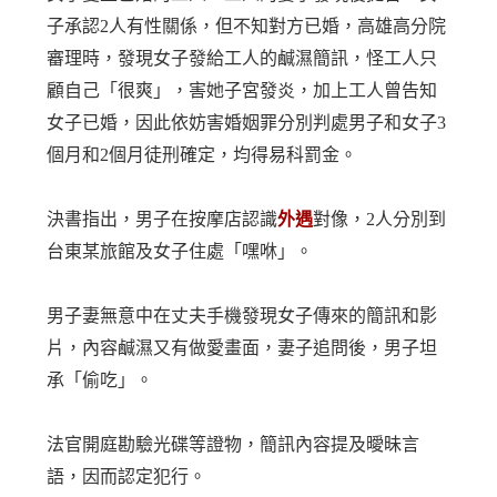
子承認2人有性關係，但不知對方已婚，高雄高分院
審理時，發現女子發給工人的鹹濕簡訊，怪工人只
顧自己「很爽」，害她子宮發炎，加上工人曾告知
女子已婚，因此依妨害婚姻罪分別判處男子和女子3
個月和2個月徒刑確定，均得易科罰金。
決書指出，男子在按摩店認識
外遇
對像，2人分別到
台東某旅館及女子住處「嘿咻」。
男子妻無意中在丈夫手機發現女子傳來的簡訊和影
片，內容鹹濕又有做愛畫面，妻子追問後，男子坦
承「偷吃」。
法官開庭勘驗光碟等證物，簡訊內容提及曖昧言
語，因而認定犯行。