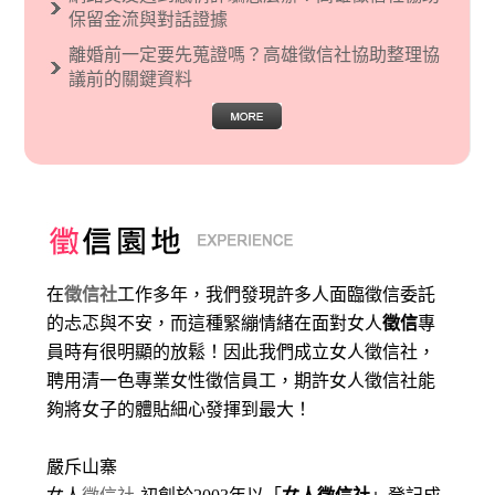
保留金流與對話證據
離婚前一定要先蒐證嗎？高雄徵信社協助整理協
議前的關鍵資料
在
徵信社
工作多年，我們發現許多人面臨徵信委託
的忐忑與不安，而這種緊繃情緒在面對女人
徵信
專
員時有很明顯的放鬆！因此我們成立女人徵信社，
聘用清一色專業女性徵信員工，期許女人徵信社能
夠將女子的體貼細心發揮到最大
！
嚴斥山寨