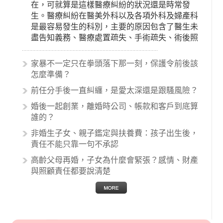
在，可就算是這樣醫療糾紛的狀況還是時常發
生。醫療糾紛在醫美外科以及各項外科及婦產科
是最容易發生的科別，主要的原因包含了醫生未
盡告知義務、醫療處置疏失、手術疏失、術後照
顧失當、醫療費用的收取。雖然醫學進步，但醫
生與病患之間引起的糾紛還是經常發生。很多案
家暴不一定只在拳頭落下那一刻，保護令前後該
例中最後都走向訴訟流程，我們如果不幸遇到相
怎麼準備？
關醫療糾紛時究竟該怎麼處理呢？醫療糾紛相關
前任分手後一直糾纏，是愛太深還是跟騷風險？
的內容其實非常多，有些案例…
婚後一起創業，離婚時公司、帳款和客戶到底算
誰的？
非婚生子女、親子鑑定與扶養費：孩子出生後，
責任不能只靠一句不承認
高齡父母再婚，子女為什麼會緊張？感情、財產
與照顧責任都要說清楚