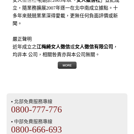
女人
徵信社
-初創於2003年以「
女人徵信社
」登記成
立，隨業務擴展2007年逐一在北中南成立據點。十
多年來兢兢業業深得愛載，更無任何負面評價或新
聞。
嚴正聲明
近年成立之
江梅綺女人徵信
或
女人徵信有限公司
，
均非本 公司，相關咎責亦與本公司無關。
▪ 北部免費服務專線
0800-777-776
▪ 中部免費服務專線
0800-666-693