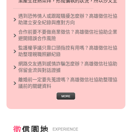
策產生狂熱崇拜，形成偏執的狀況，所以沙文主
義後來就被拿來暗指偏見和歧視，而且有沙文主
義傾向的人，通常對於自己的國家和民族有超強
遇到恐怖情人或跟蹤騷擾怎麼辦？高雄徵信社協
烈的卓越感，因而瞧不起其他國家的人，所以沙
助建立安全紀錄與應對方向
文主義也廣泛應用在種族歧視的說法，甚至還出
合作前要不要做商業徵信？高雄徵信社協助企業
現了男性沙文…
避開錯誤合作風險
監護權爭議只靠口頭指控有用嗎？高雄徵信社協
助整理親職照顧紀錄
網路交友遇到感情詐騙怎麼辦？高雄徵信社協助
保留金流與對話證據
離婚前一定要先蒐證嗎？高雄徵信社協助整理協
議前的關鍵資料