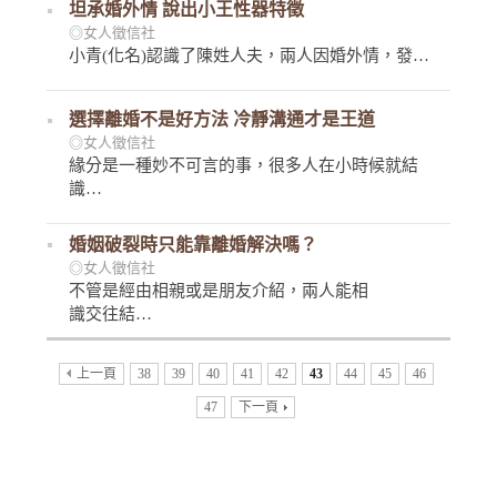
坦承婚外情 說出小王性器特徵
◎女人徵信社
小青(化名)認識了陳姓人夫，兩人因婚外情，發…
選擇離婚不是好方法 冷靜溝通才是王道
◎女人徵信社
緣分是一種妙不可言的事，很多人在小時候就結
識…
婚姻破裂時只能靠離婚解決嗎？
◎女人徵信社
不管是經由相親或是朋友介紹，兩人能相
識交往結…
上一頁
38
39
40
41
42
43
44
45
46
47
下一頁