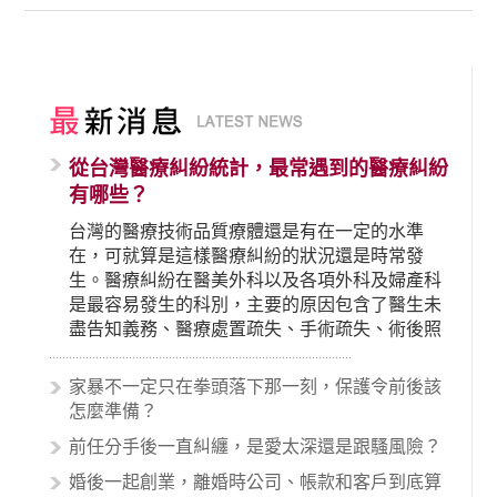
從台灣醫療糾紛統計，最常遇到的醫療糾紛
有哪些？
台灣的醫療技術品質療體還是有在一定的水準
在，可就算是這樣醫療糾紛的狀況還是時常發
生。醫療糾紛在醫美外科以及各項外科及婦產科
是最容易發生的科別，主要的原因包含了醫生未
盡告知義務、醫療處置疏失、手術疏失、術後照
顧失當、醫療費用的收取。雖然醫學進步，但醫
生與病患之間引起的糾紛還是經常發生。很多案
家暴不一定只在拳頭落下那一刻，保護令前後該
例中最後都走向訴訟流程，我們如果不幸遇到相
怎麼準備？
關醫療糾紛時究竟該怎麼處理呢？醫療糾紛相關
前任分手後一直糾纏，是愛太深還是跟騷風險？
的內容其實非常多，有些案例…
婚後一起創業，離婚時公司、帳款和客戶到底算