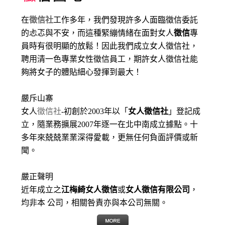
在
徵信社
工作多年，我們發現許多人面臨徵信委託
的忐忑與不安，而這種緊繃情緒在面對女人
徵信
專
員時有很明顯的放鬆！因此我們成立女人徵信社，
聘用清一色專業女性徵信員工，期許女人徵信社能
夠將女子的體貼細心發揮到最大
！
嚴斥山寨
女人
徵信社
-初創於2003年以「
女人徵信社
」登記成
立，隨業務擴展2007年逐一在北中南成立據點。十
多年來兢兢業業深得愛載，更無任何負面評價或新
聞。
嚴正聲明
近年成立之
江梅綺女人徵信
或
女人徵信有限公司
，
均非本 公司，相關咎責亦與本公司無關。