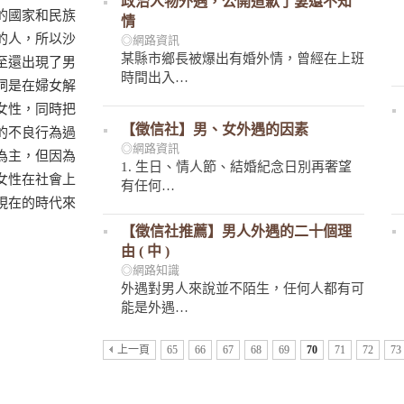
政治人物外遇，公開道歉了妻還不知
的國家和民族
情
的人，所以沙
◎網路資訊
某縣市鄉長被爆出有婚外情，曾經在上班
至還出現了男
時間出入…
詞是在婦女解
女性，同時把
【徵信社】男、女外遇的因素
的不良行為過
◎網路資訊
為主，但因為
1. 生日、情人節、結婚紀念日別再奢望
女性在社會上
有任何…
現在的時代來
【徵信社推薦】男人外遇的二十個理
由 ( 中 )
◎網路知識
外遇對男人來說並不陌生，任何人都有可
能是外遇…
上一頁
65
66
67
68
69
70
71
72
73