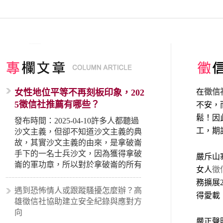
女性地位平等不再刻板印象，202
在
徵信
5徵信社推薦有哪些？
不安，
鬆！因
發布時間：2025-04-10許多人都聽過
工，期
沙文主義，但卻不知道沙文主義的典
故，其實沙文主義的由來，是拿破崙
手下的一名士兵沙文，因為獲得拿破
嚴斥山
崙的軍功章，所以對於拿破崙的所有
女人
徵
事蹟和政策產生狂熱崇拜，形成偏執
務擴展
的狀況，所以沙文主義後來就被拿來
遇到恐怖情人或跟蹤騷擾怎麼辦？高
得愛載
暗指偏見和歧視，而且有沙文主義傾
雄徵信社協助建立安全紀錄與應對方
向的人，通常對於自己的國家和民族
向
有超強烈的卓越感，因而瞧不起其他
嚴正聲