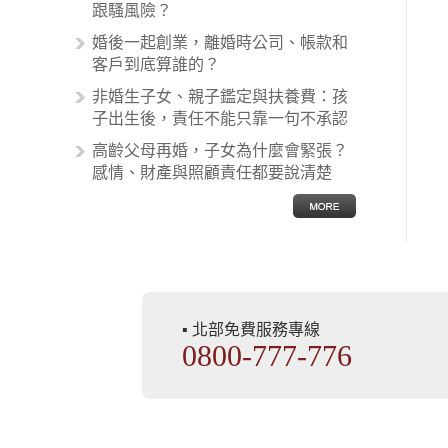
跟騷風險？
果不幸遇到相關醫療糾紛時究竟該怎
麼處理呢？醫療糾紛相關的內容其實
婚後一起創業，離婚時公司、帳款和
非常多，有些案例…
客戶到底算誰的？
非婚生子女、親子鑑定與扶養費：孩
子出生後，責任不能只靠一句不承認
高齡父母再婚，子女為什麼會緊張？
感情、財產與照顧責任都要說清楚
▪ 北部免費服務專線
0800-777-776