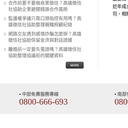
合作前要不要做商業徵信？高雄徵信
國家的人，所以沙文主義也廣泛應用
近年成
社協助企業避開錯誤合作風險
在種族歧視的說法，甚至還出現了男
司，相
性沙文…
監護權爭議只靠口頭指控有用嗎？高
雄徵信社協助整理親職照顧紀錄
網路交友遇到感情詐騙怎麼辦？高雄
徵信社協助保留金流與對話證據
離婚前一定要先蒐證嗎？高雄徵信社
協助整理協議前的關鍵資料
▪ 中部免費服務專線
▪ 南
0800-666-693
080