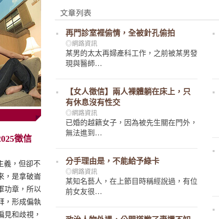
再門診室裡偷情，全被針孔偷拍
◎網路資訊
某男的太太再婦產科工作，之前被某男發
現與醫師…
【女人徵信】兩人裸體躺在床上，只
有休息沒有性交
◎網路資訊
已婚的越籍女子，因為被先生關在門外，
無法進到…
025徵信
分手理由是，不能給予綠卡
文主義，但卻不
◎網路資訊
來，是拿破崙
某知名藝人，在上節目時稱經說過，有位
軍功章，所以
前女友很…
拜，形成偏執
偏見和歧視，