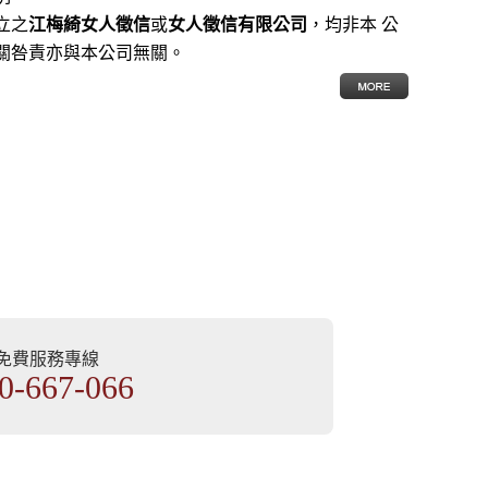
立之
江梅綺女人徵信
或
女人徵信有限公司
，均非本 公
關咎責亦與本公司無關。
部免費服務專線
0-667-066