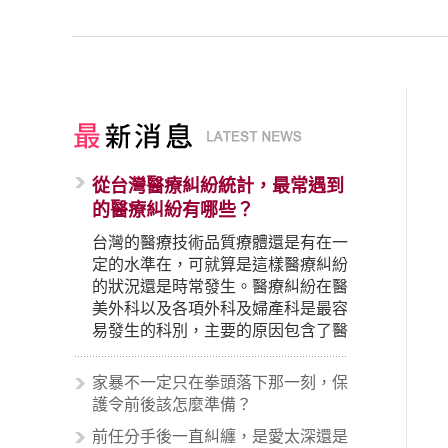
從台灣醫療糾紛統計，最常遇到
的醫療糾紛有哪些？
台灣的醫療技術品質療體還是有在一
定的水準在，可就算是這樣醫療糾紛
的狀況還是時常發生。醫療糾紛在醫
美外科以及各項外科及婦產科是最容
易發生的科別，主要的原因包含了醫
生未盡告知義務、醫療處置疏失、手
術疏失、術後照顧失當、醫療費用的
家暴不一定只在拳頭落下那一刻，保
收取。雖然醫學進步，但醫生與病患
護令前後該怎麼準備？
之間引起的糾紛還是經常發生。很多
前任分手後一直糾纏，是愛太深還是
案例中最後都走向訴訟流程，我們如