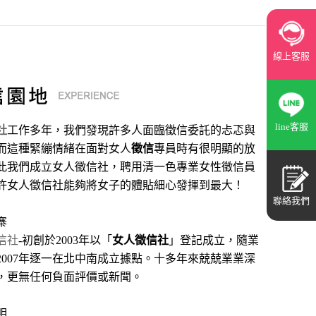
線上客服
line客服
社
工作多年，我們發現許多人面臨徵信委託的忐忑與
而這種緊繃情緒在面對女人
徵信
專員時有很明顯的放
此我們成立女人徵信社，聘用清一色專業女性徵信員
許女人徵信社能夠將女子的體貼細心發揮到最大
！
聯絡我們
寨
信社
-初創於2003年以「
女人徵信社
」登記成立，隨業
2007年逐一在北中南成立據點。十多年來兢兢業業深
，更無任何負面評價或新聞。
明