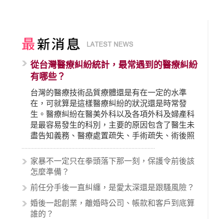
從台灣醫療糾紛統計，最常遇到的醫療糾紛
有哪些？
台灣的醫療技術品質療體還是有在一定的水準
在，可就算是這樣醫療糾紛的狀況還是時常發
生。醫療糾紛在醫美外科以及各項外科及婦產科
是最容易發生的科別，主要的原因包含了醫生未
盡告知義務、醫療處置疏失、手術疏失、術後照
顧失當、醫療費用的收取。雖然醫學進步，但醫
生與病患之間引起的糾紛還是經常發生。很多案
家暴不一定只在拳頭落下那一刻，保護令前後該
例中最後都走向訴訟流程，我們如果不幸遇到相
怎麼準備？
關醫療糾紛時究竟該怎麼處理呢？醫療糾紛相關
前任分手後一直糾纏，是愛太深還是跟騷風險？
的內容其實非常多，有些案例…
婚後一起創業，離婚時公司、帳款和客戶到底算
誰的？