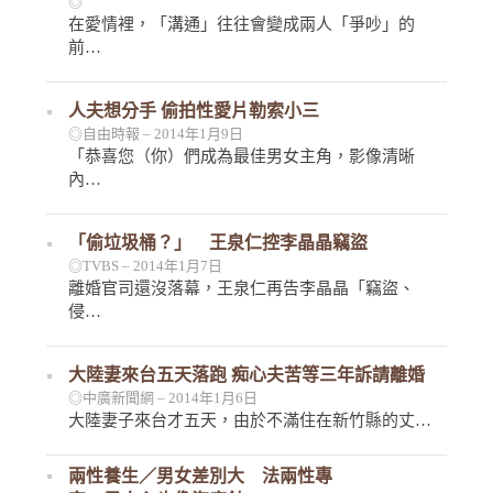
◎
在愛情裡，「溝通」往往會變成兩人「爭吵」的
前…
人夫想分手 偷拍性愛片勒索小三
◎自由時報 – 2014年1月9日
「恭喜您（你）們成為最佳男女主角，影像清晰
內…
「偷垃圾桶？」 王泉仁控李晶晶竊盜
◎TVBS – 2014年1月7日
離婚官司還沒落幕，王泉仁再告李晶晶「竊盜、
侵…
大陸妻來台五天落跑 痴心夫苦等三年訴請離婚
◎中廣新聞網 – 2014年1月6日
大陸妻子來台才五天，由於不滿住在新竹縣的丈…
兩性養生／男女差別大 法兩性專