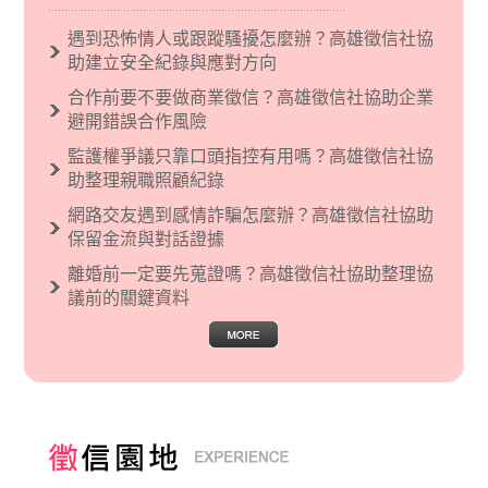
義後來就被拿來暗指偏見和歧視，而且有沙文主
義傾向的人，通常對於自己的國家和民族有超強
遇到恐怖情人或跟蹤騷擾怎麼辦？高雄徵信社協
烈的卓越感，因而瞧不起其他國家的人，所以沙
助建立安全紀錄與應對方向
文主義也廣泛應用在種族歧視的說法，甚至還出
合作前要不要做商業徵信？高雄徵信社協助企業
現了男性沙文…
避開錯誤合作風險
監護權爭議只靠口頭指控有用嗎？高雄徵信社協
助整理親職照顧紀錄
網路交友遇到感情詐騙怎麼辦？高雄徵信社協助
保留金流與對話證據
離婚前一定要先蒐證嗎？高雄徵信社協助整理協
議前的關鍵資料