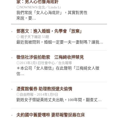
家：男人心也像海底針
◎NOWNEWS/台北／Linda Li
我們常說「女人心海底針」，其實對男性
來說，要…
鄧惠文：進入婚姻，先學會「放棄」
◎ 親子天下雜誌 53期
最近我被問到，婚姻一定要一夫一妻制嗎？讓我…
徵信社涉偷拍勒索 江梅綺收押禁見
◎2013年2月1日社會中心／台北報導
＊本公司「女人徵信」在此聲明「江梅綺女人徵
信…
憑賓館餐券 助理教授逮夫偷情
◎自由時報 – 2014年1月9日
劉姓女子懷疑黃姓丈夫出軌，100年間，翻查丈…
夫約國中舊愛嘿咻 妻怒報警捉姦在床