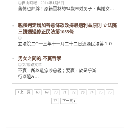
◎自由時報 – 2014年1月6日
舊情也綿綿！原籍雲林的54歲林姓男子，與謝女…
親權判定增加善意條款改採最適利益原則 立法院
三讀通過修正民法第1055條
◎
立法院二O一三年十一月二十二日通過民法第１０…
男女之間的-不贏哲學
◎文/網路文章
不贏，所以能愈吵愈親；要贏，於是乎漸
行漸遠&…
上一頁
68
69
70
71
72
73
74
75
76
77
下一頁