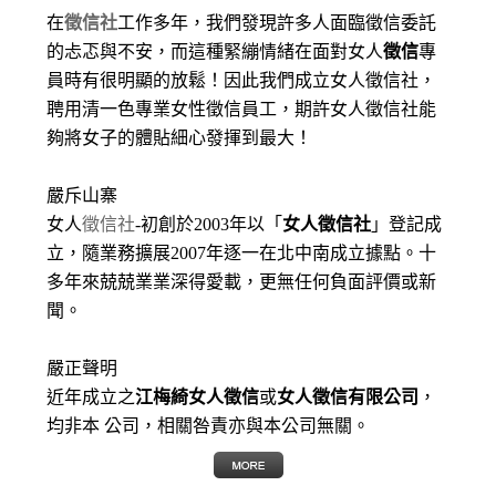
在
徵信社
工作多年，我們發現許多人面臨徵信委託
的忐忑與不安，而這種緊繃情緒在面對女人
徵信
專
員時有很明顯的放鬆！因此我們成立女人徵信社，
聘用清一色專業女性徵信員工，期許女人徵信社能
夠將女子的體貼細心發揮到最大
！
嚴斥山寨
女人
徵信社
-初創於2003年以「
女人徵信社
」登記成
立，隨業務擴展2007年逐一在北中南成立據點。十
多年來兢兢業業深得愛載，更無任何負面評價或新
聞。
嚴正聲明
近年成立之
江梅綺女人徵信
或
女人徵信有限公司
，
均非本 公司，相關咎責亦與本公司無關。