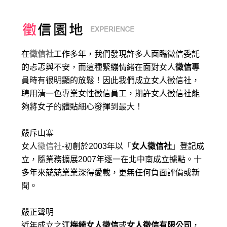
在
徵信社
工作多年，我們發現許多人面臨徵信委託
的忐忑與不安，而這種緊繃情緒在面對女人
徵信
專
員時有很明顯的放鬆！因此我們成立女人徵信社，
聘用清一色專業女性徵信員工，期許女人徵信社能
夠將女子的體貼細心發揮到最大
！
嚴斥山寨
女人
徵信社
-初創於2003年以「
女人徵信社
」登記成
立，隨業務擴展2007年逐一在北中南成立據點。十
多年來兢兢業業深得愛載，更無任何負面評價或新
聞。
嚴正聲明
近年成立之
江梅綺女人徵信
或
女人徵信有限公司
，