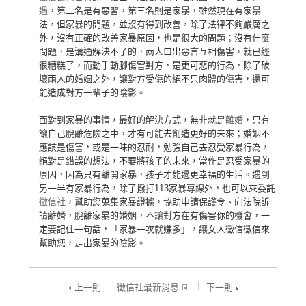
遇
，第二名是有惡習，第三名則是家暴，雖然現在有家暴
法，但家暴的問題，並沒有得到改善，除了法律不夠嚴厲之
外，沒有正確的改善家暴原因，也是很大的問題；沒有什麼
問題，是溝通解決不了的，兩人口出惡言互相傷害，就已經
很糟糕了，而動手動腳傷害對方，是更可惡的行為，除了破
壞兩人的婚姻之外，讓對方受傷的絕不只肉體的傷害，還可
能造成對方一輩子的陰影。
面對到家暴的事情，最好的解決方式，無非就是
離婚
，只有
讓自己脫離危險之中，才有可能去創造更好的未來；婚姻不
應該是傷害，或是一味的忍耐，勉強自己去忍受家暴行為，
絕對是錯誤的想法，不要將孩子的未來，當作是忍受家暴的
原因，因為只有離開家暴，孩子才能過更幸福的生活。遇到
另一半有家暴行為，除了撥打113家暴專線外，也可以來委託
徵信社
，幫助您蒐集家暴證據，協助申請保護令、向法院訴
請離婚，脫離家暴的婚姻，不讓對方在有傷害你的機會，一
定要記住一句話，「家暴一次就嫌多」，讓女人徵信徵信來
幫助您，走出家暴的陰影。
上一則
徵信社最新消息
下一則