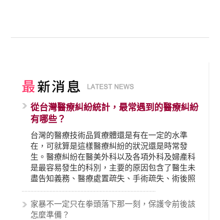
從台灣醫療糾紛統計，最常遇到的醫療糾紛
有哪些？
台灣的醫療技術品質療體還是有在一定的水準
在，可就算是這樣醫療糾紛的狀況還是時常發
生。醫療糾紛在醫美外科以及各項外科及婦產科
是最容易發生的科別，主要的原因包含了醫生未
盡告知義務、醫療處置疏失、手術疏失、術後照
顧失當、醫療費用的收取。雖然醫學進步，但醫
生與病患之間引起的糾紛還是經常發生。很多案
家暴不一定只在拳頭落下那一刻，保護令前後該
例中最後都走向訴訟流程，我們如果不幸遇到相
怎麼準備？