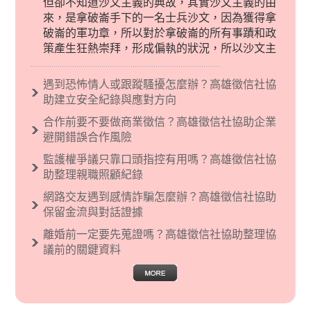
但卻不知道沙文主義的典故，其實沙文主義的由
來，是拿破崙手下的一名士兵沙文，因為獲得拿
破崙的軍功章，所以對於拿破崙的所有事蹟和政
策產生狂熱崇拜，形成偏執的狀況，所以沙文主
義後來就被拿來暗指偏見和歧視，而且有沙文主
義傾向的人，通常對於自己的國家和民族有超強
遇到恐怖情人或跟蹤騷擾怎麼辦？高雄徵信社協
烈的卓越感，因而瞧不起其他國家的人，所以沙
助建立安全紀錄與應對方向
文主義也廣泛應用在種族歧視的說法，甚至還出
合作前要不要做商業徵信？高雄徵信社協助企業
現了男性沙文…
避開錯誤合作風險
監護權爭議只靠口頭指控有用嗎？高雄徵信社協
助整理親職照顧紀錄
網路交友遇到感情詐騙怎麼辦？高雄徵信社協助
保留金流與對話證據
離婚前一定要先蒐證嗎？高雄徵信社協助整理協
議前的關鍵資料