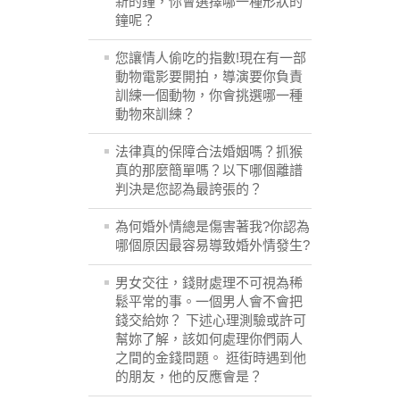
新的鐘，你會選擇哪一種形狀的
鐘呢？
您讓情人偷吃的指數!現在有一部
動物電影要開拍，導演要你負責
訓練一個動物，你會挑選哪一種
動物來訓練？
法律真的保障合法婚姻嗎？抓猴
真的那麼簡單嗎？以下哪個離譜
判決是您認為最誇張的？
為何婚外情總是傷害著我?你認為
哪個原因最容易導致婚外情發生?
男女交往，錢財處理不可視為稀
鬆平常的事。一個男人會不會把
錢交給妳？ 下述心理測驗或許可
幫妳了解，該如何處理你們兩人
之間的金錢問題。 逛街時遇到他
的朋友，他的反應會是？