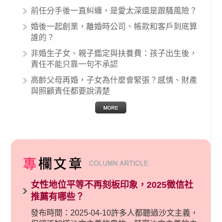
關醫療糾紛時究竟該怎麼處理呢？醫療糾紛相關
前任分手後一直糾纏，是愛太深還是跟騷風險？
的內容其實非常多，有些案例…
婚後一起創業，離婚時公司、帳款和客戶到底算
誰的？
非婚生子女、親子鑑定與扶養費：孩子出生後，
責任不能只靠一句不承認
高齡父母再婚，子女為什麼會緊張？感情、財產
與照顧責任都要說清楚
女性地位平等不再刻板印象，2025徵信社
推薦有哪些？
發布時間：2025-04-10許多人都聽過沙文主義，