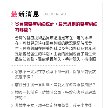
從台灣醫療糾紛統計，最常遇到的醫療糾紛
有哪些？
台灣的醫療技術品質療體還是有在一定的水準
在，可就算是這樣醫療糾紛的狀況還是時常發
生。醫療糾紛在醫美外科以及各項外科及婦產科
是最容易發生的科別，主要的原因包含了醫生未
盡告知義務、醫療處置疏失、手術疏失、術後照
顧失當、醫療費用的收取。雖然醫學進步，但醫
生與病患之間引起的糾紛還是經常發生。很多案
家暴不一定只在拳頭落下那一刻，保護令前後該
例中最後都走向訴訟流程，我們如果不幸遇到相
怎麼準備？
關醫療糾紛時究竟該怎麼處理呢？醫療糾紛相關
前任分手後一直糾纏，是愛太深還是跟騷風險？
的內容其實非常多，有些案例…
婚後一起創業，離婚時公司、帳款和客戶到底算
誰的？
非婚生子女、親子鑑定與扶養費：孩子出生後，