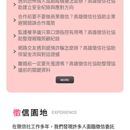
遇到恐怖情人或跟蹤騷擾怎麼辦？高雄徵信社協
烈的卓越感，因而瞧不起其他國家的人，所以沙
助建立安全紀錄與應對方向
文主義也廣泛應用在種族歧視的說法，甚至還出
合作前要不要做商業徵信？高雄徵信社協助企業
現了男性沙文…
避開錯誤合作風險
監護權爭議只靠口頭指控有用嗎？高雄徵信社協
助整理親職照顧紀錄
網路交友遇到感情詐騙怎麼辦？高雄徵信社協助
保留金流與對話證據
離婚前一定要先蒐證嗎？高雄徵信社協助整理協
議前的關鍵資料
在
徵信社
工作多年，我們發現許多人面臨徵信委託