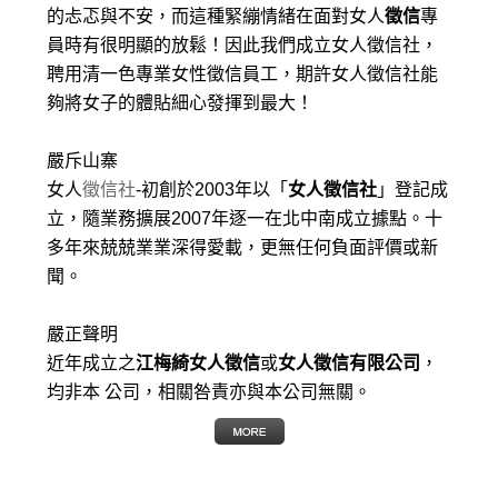
的忐忑與不安，而這種緊繃情緒在面對女人
徵信
專
員時有很明顯的放鬆！因此我們成立女人徵信社，
聘用清一色專業女性徵信員工，期許女人徵信社能
夠將女子的體貼細心發揮到最大
！
嚴斥山寨
女人
徵信社
-初創於2003年以「
女人徵信社
」登記成
立，隨業務擴展2007年逐一在北中南成立據點。十
多年來兢兢業業深得愛載，更無任何負面評價或新
聞。
嚴正聲明
近年成立之
江梅綺女人徵信
或
女人徵信有限公司
，
均非本 公司，相關咎責亦與本公司無關。