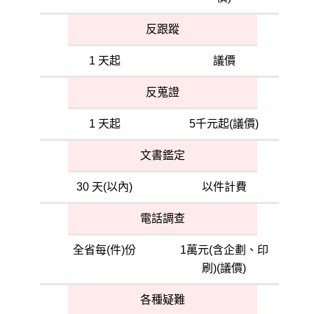
反跟蹤
1 天起
議價
反蒐證
1 天起
5千元起(議價)
文書鑑定
30 天(以內)
以件計費
電話調查
全省每(件)份
1萬元(含企劃、印
刷)(議價)
各種疑難