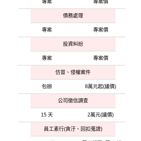
專案
專案價
債務處理
專案
專案價
投資糾紛
專案
專案價
仿冒、侵權案件
包辦
8萬元起(議價)
公司徵信調查
15 天
2萬元(議價)
員工素行(貪汙、回扣蒐證)