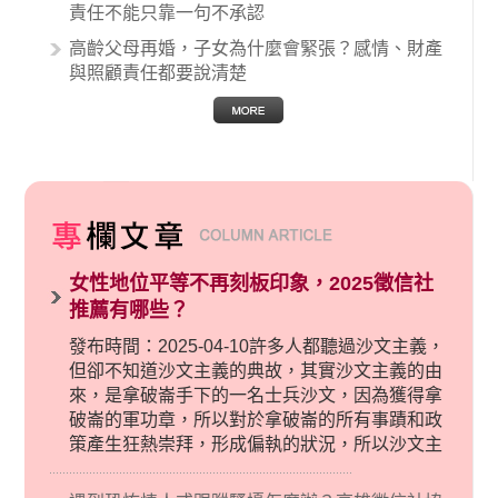
責任不能只靠一句不承認
高齡父母再婚，子女為什麼會緊張？感情、財產
與照顧責任都要說清楚
女性地位平等不再刻板印象，2025徵信社
推薦有哪些？
發布時間：2025-04-10許多人都聽過沙文主義，
但卻不知道沙文主義的典故，其實沙文主義的由
來，是拿破崙手下的一名士兵沙文，因為獲得拿
破崙的軍功章，所以對於拿破崙的所有事蹟和政
策產生狂熱崇拜，形成偏執的狀況，所以沙文主
義後來就被拿來暗指偏見和歧視，而且有沙文主
義傾向的人，通常對於自己的國家和民族有超強