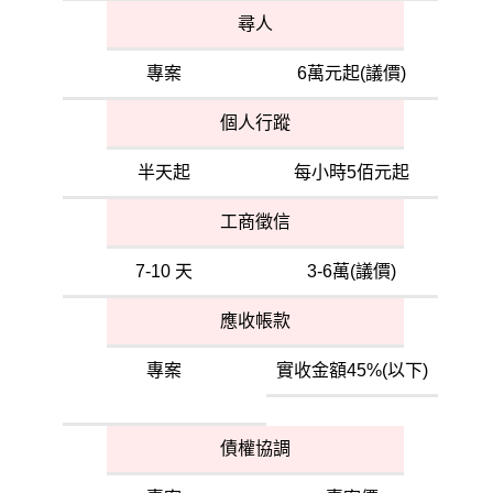
尋人
專案
6萬元起(議價)
個人行蹤
半天起
每小時5佰元起
工商徵信
7-10 天
3-6萬(議價)
應收帳款
專案
實收金額45%(以下)
債權協調