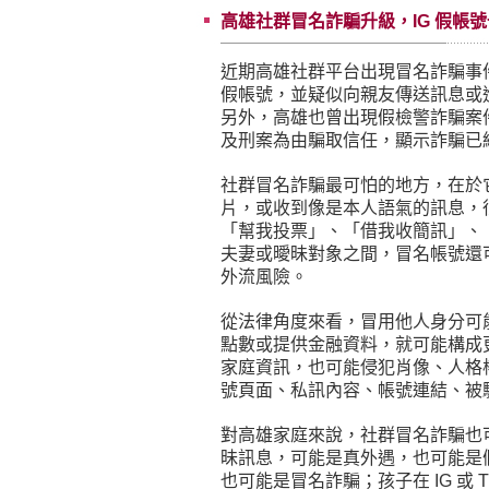
高雄社群冒名詐騙升級，IG 假帳
近期高雄社群平台出現冒名詐騙事件，
假帳號，並疑似向親友傳送訊息或
另外，高雄也曾出現假檢警詐騙案
及刑案為由騙取信任，顯示詐騙已
社群冒名詐騙最可怕的地方，在於
片，或收到像是本人語氣的訊息，
「幫我投票」、「借我收簡訊」、
夫妻或曖昧對象之間，冒名帳號還
外流風險。
從法律角度來看，冒用他人身分可
點數或提供金融資料，就可能構成
家庭資訊，也可能侵犯肖像、人格
號頁面、私訊內容、帳號連結、被
對高雄家庭來說，社群冒名詐騙也
昧訊息，可能是真外遇，也可能是
也可能是冒名詐騙；孩子在 IG 或 