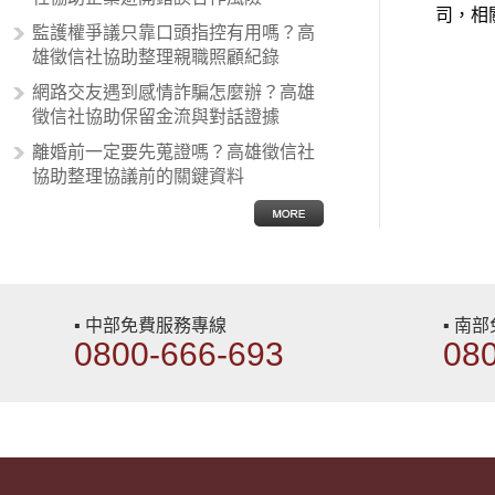
在種族歧視的說法，甚至還出現了男
司，相
性沙文…
監護權爭議只靠口頭指控有用嗎？高
雄徵信社協助整理親職照顧紀錄
網路交友遇到感情詐騙怎麼辦？高雄
徵信社協助保留金流與對話證據
離婚前一定要先蒐證嗎？高雄徵信社
協助整理協議前的關鍵資料
▪ 中部免費服務專線
▪ 南
0800-666-693
08