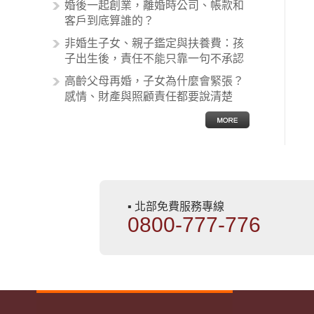
麼處理呢？醫療糾紛相關的內容其實
婚後一起創業，離婚時公司、帳款和
非常多，有些案例…
客戶到底算誰的？
非婚生子女、親子鑑定與扶養費：孩
子出生後，責任不能只靠一句不承認
高齡父母再婚，子女為什麼會緊張？
感情、財產與照顧責任都要說清楚
▪ 北部免費服務專線
0800-777-776