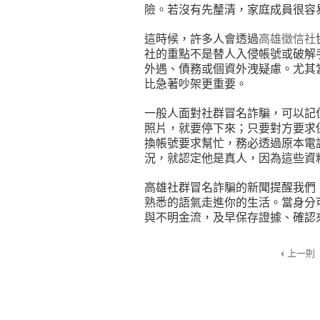
險。若沒有先釐清，家庭成員很容
這時候，許多人會透過
高雄徵信社
社的重點不是替人入侵帳號或破解
外遇、債務或個資外洩疑慮。尤其
比急著吵架更重要。
一般人面對社群冒名詐騙，可以記
照片，就要停下來；只要對方要求
換帳號要求幫忙，務必透過原本電
況，就認定他是真人，因為這些資
高雄社群冒名詐騙的新聞提醒我們
熟悉的語氣走進你的生活。當身分
與不明金流，及早保存證據、確認
上一則