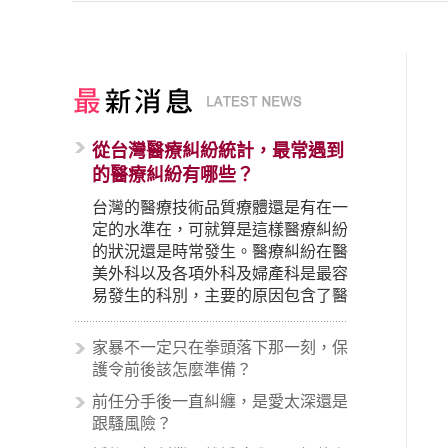
從台灣醫療糾紛統計，最常遇到
的醫療糾紛有哪些？
台灣的醫療技術品質療體還是有在一
定的水準在，可就算是這樣醫療糾紛
的狀況還是時常發生。醫療糾紛在醫
美外科以及各項外科及婦產科是最容
易發生的科別，主要的原因包含了醫
生未盡告知義務、醫療處置疏失、手
術疏失、術後照顧失當、醫療費用的
家暴不一定只在拳頭落下那一刻，保
收取。雖然醫學進步，但醫生與病患
護令前後該怎麼準備？
之間引起的糾紛還是經常發生。很多
前任分手後一直糾纏，是愛太深還是
案例中最後都走向訴訟流程，我們如
跟騷風險？
果不幸遇到相關醫療糾紛時究竟該怎