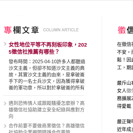
女性地位平等不再刻板印象，202
在
徵信
5徵信社推薦有哪些？
不安，
鬆！因
發布時間：2025-04-10許多人都聽過
工，期
沙文主義，但卻不知道沙文主義的典
故，其實沙文主義的由來，是拿破崙
手下的一名士兵沙文，因為獲得拿破
嚴斥山
崙的軍功章，所以對於拿破崙的所有
女人
徵
事蹟和政策產生狂熱崇拜，形成偏執
務擴展
的狀況，所以沙文主義後來就被拿來
遇到恐怖情人或跟蹤騷擾怎麼辦？高
得愛載
暗指偏見和歧視，而且有沙文主義傾
雄徵信社協助建立安全紀錄與應對方
向的人，通常對於自己的國家和民族
向
有超強烈的卓越感，因而瞧不起其他
嚴正聲
合作前要不要做商業徵信？高雄徵信
國家的人，所以沙文主義也廣泛應用
近年成
社協助企業避開錯誤合作風險