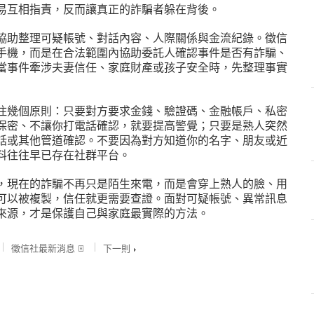
易互相指責，反而讓真正的詐騙者躲在背後。
協助整理可疑帳號、對話內容、人際關係與金流紀錄。徵信
手機，而是在合法範圍內協助委託人確認事件是否有詐騙、
當事件牽涉夫妻信任、家庭財產或孩子安全時，先整理事實
住幾個原則：只要對方要求金錢、驗證碼、金融帳戶、私密
保密、不讓你打電話確認，就要提高警覺；只要是熟人突然
話或其他管道確認。不要因為對方知道你的名字、朋友或近
料往往早已存在社群平台。
，現在的詐騙不再只是陌生來電，而是會穿上熟人的臉、用
可以被複製，信任就更需要查證。面對可疑帳號、異常訊息
來源，才是保護自己與家庭最實際的方法。
徵信社最新消息
下一則