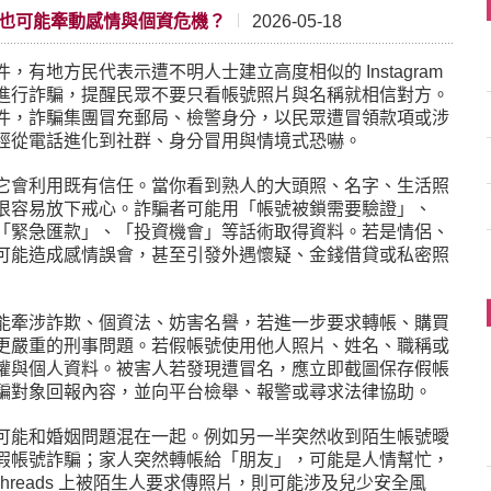
號也可能牽動感情與個資危機？
2026-05-18
有地方民代表示遭不明人士建立高度相似的 Instagram
進行詐騙，提醒民眾不要只看帳號照片與名稱就相信對方。
件，詐騙集團冒充郵局、檢警身分，以民眾遭冒領款項或涉
經從電話進化到社群、身分冒用與情境式恐嚇。
它會利用既有信任。當你看到熟人的大頭照、名字、生活照
很容易放下戒心。詐騙者可能用「帳號被鎖需要驗證」、
「緊急匯款」、「投資機會」等話術取得資料。若是情侶、
可能造成感情誤會，甚至引發外遇懷疑、金錢借貸或私密照
能牽涉詐欺、個資法、妨害名譽，若進一步要求轉帳、購買
更嚴重的刑事問題。若假帳號使用他人照片、姓名、職稱或
權與個人資料。被害人若發現遭冒名，應立即截圖保存假帳
騙對象回報內容，並向平台檢舉、報警或尋求法律協助。
可能和婚姻問題混在一起。例如另一半突然收到陌生帳號曖
假帳號詐騙；家人突然轉帳給「朋友」，可能是人情幫忙，
Threads 上被陌生人要求傳照片，則可能涉及兒少安全風