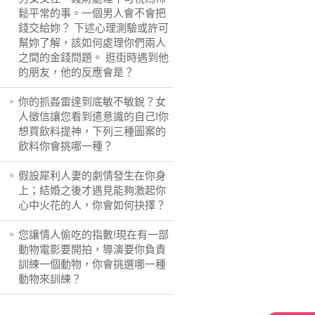
鬆平常的事。一個男人會不會把
錢交給妳？ 下述心理測驗或許可
幫妳了解，該如何處理你們兩人
之間的金錢問題。 逛街時遇到他
的朋友，他的反應會是？
你的抓姦雷達到底敏不敏銳？女
人徵信讓您看到遣意識的自己!你
想買飲料提神，下列三種圖案的
飲料你會挑哪一種？
假設犀利人妻的劇情發生在你身
上；結婚之後才遇見能夠激起你
心中火花的人，你會如何抉擇？
您讓情人偷吃的指數!現在有一部
動物電影要開拍，導演要你負責
訓練一個動物，你會挑選哪一種
動物來訓練？