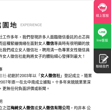
線上客服
社
工作多年，我們發現許多人面臨徵信委託的忐忑與
line客服
而這種緊繃情緒在面對女人
徵信
專員時有很明顯的放
此我們成立女人徵信社，聘用清一色專業女性徵信員
許女人徵信社能夠將女子的體貼細心發揮到最大
！
聯絡我們
寨
信社
-初創於2003年以「
女人徵信社
」登記成立，隨業
2007年逐一在北中南成立據點。十多年來兢兢業業深
，更無任何負面評價或新聞。
明
立之
江梅綺女人徵信
或
女人徵信有限公司
，均非本 公