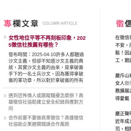
女性地位平等不再刻板印象，202
在
徵信
5徵信社推薦有哪些？
不安，
鬆！因
發布時間：2025-04-10許多人都聽過
工，期
沙文主義，但卻不知道沙文主義的典
故，其實沙文主義的由來，是拿破崙
手下的一名士兵沙文，因為獲得拿破
嚴斥山
崙的軍功章，所以對於拿破崙的所有
女人
徵
事蹟和政策產生狂熱崇拜，形成偏執
務擴展
的狀況，所以沙文主義後來就被拿來
遇到恐怖情人或跟蹤騷擾怎麼辦？高
得愛載
暗指偏見和歧視，而且有沙文主義傾
雄徵信社協助建立安全紀錄與應對方
向的人，通常對於自己的國家和民族
向
有超強烈的卓越感，因而瞧不起其他
嚴正聲
合作前要不要做商業徵信？高雄徵信
國家的人，所以沙文主義也廣泛應用
近年成
社協助企業避開錯誤合作風險
在種族歧視的說法，甚至還出現了男
司，相