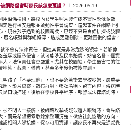
孩子被網路傷害時家長該怎麼蒐證？
2026-05-19
利用深偽技術，將校內女學生照片製作成不實性影像並散
規定進行校安通報並啟動性平會調查。這起事件在網路上引
心，現在孩子遇到的校園霸凌，已經不只是言語排擠或肢體
台、匿名帳號與群組轉傳，造成更難刪除、更難回復的傷害。
的，就不會有法律責任，但這其實是非常危險的觀念。若影像
格羞辱或隱私侵害，就可能涉及民事賠償、妨害名譽、個資
年人，法律責任會更嚴重。尤其在校園裡，學生最害怕的往
覆嘲笑、截圖、轉傳，甚至多年後仍被搜尋到。
只叫孩子「不要理他」，也不要急著衝去學校吵架。最重要
截圖、影片檔案、散布群組、帳號名稱、留言內容、傳送時
只是口頭描述，後續在學校性平程序、報警或法律諮詢時，
、被不明人士接觸、被網路攻擊或疑似遭人跟蹤時，會先諮
大，而是希望把零散線索整理清楚。徵信社能協助的方向，
確認相關人際接觸、保存可用資訊，讓家長不再只是憑感覺
。