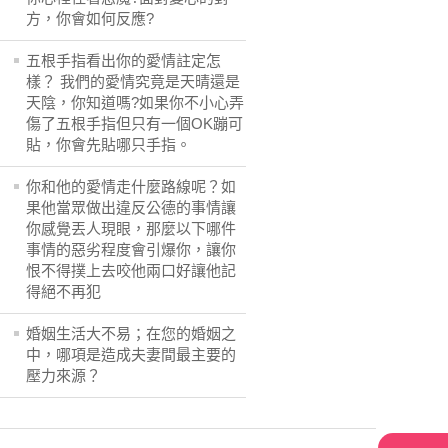
方，你會如何反應?
五根手指看出你的愛情註定怎
樣？ 我們的愛情究竟是天晴還是
天陰，你知道嗎?如果你不小心弄
傷了五根手指但只有一個OK蹦可
貼，你會先貼哪只手指。
你和他的愛情走什麼路線呢？如
果他當眾做出違反公德的事情讓
你感覺丟人現眼，那麼以下哪件
事情的惡劣程度會引爆你，讓你
恨不得撲上去咬他兩口好讓他記
得絕不再犯
婚姻生活大不易；在您的婚姻之
中，哪項是造成夫妻間最主要的
壓力來源？