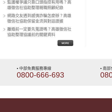
性沙文…
監護權爭議只靠口頭指控有用嗎？高
雄徵信社協助整理親職照顧紀錄
網路交友遇到感情詐騙怎麼辦？高雄
徵信社協助保留金流與對話證據
離婚前一定要先蒐證嗎？高雄徵信社
協助整理協議前的關鍵資料
▪ 中部免費服務專線
▪ 南
0800-666-693
08