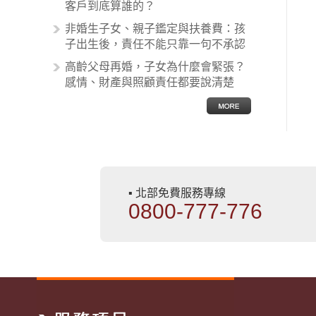
非常多，有些案例…
客戶到底算誰的？
非婚生子女、親子鑑定與扶養費：孩
子出生後，責任不能只靠一句不承認
高齡父母再婚，子女為什麼會緊張？
感情、財產與照顧責任都要說清楚
▪ 北部免費服務專線
0800-777-776