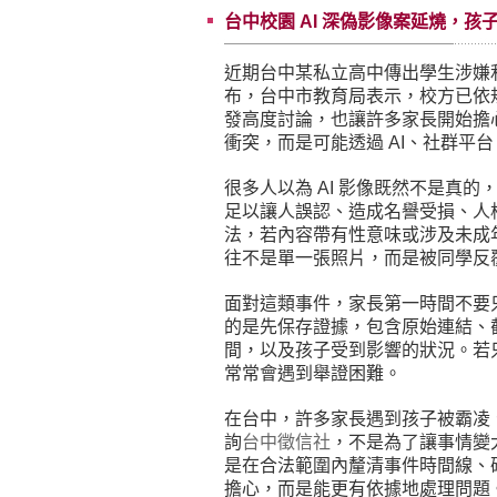
台中校園 AI 深偽影像案延燒，
近期台中某私立高中傳出學生涉嫌
布，台中市教育局表示，校方已依
發高度討論，也讓許多家長開始擔
衝突，而是可能透過 AI、社群平
很多人以為 AI 影像既然不是真
足以讓人誤認、造成名譽受損、人
法，若內容帶有性意味或涉及未成
往不是單一張照片，而是被同學反
面對這類事件，家長第一時間不要
的是先保存證據，包含原始連結、
間，以及孩子受到影響的狀況。若
常常會遇到舉證困難。
在台中，許多家長遇到孩子被霸凌
詢
台中徵信社
，不是為了讓事情變
是在合法範圍內釐清事件時間線、
擔心，而是能更有依據地處理問題