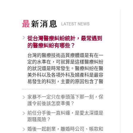
從台灣醫療糾紛統計，最常遇到
的醫療糾紛有哪些？
台灣的醫療技術品質療體還是有在一
定的水準在，可就算是這樣醫療糾紛
的狀況還是時常發生。醫療糾紛在醫
美外科以及各項外科及婦產科是最容
易發生的科別，主要的原因包含了醫
生未盡告知義務、醫療處置疏失、手
術疏失、術後照顧失當、醫療費用的
家暴不一定只在拳頭落下那一刻，保
收取。雖然醫學進步，但醫生與病患
護令前後該怎麼準備？
之間引起的糾紛還是經常發生。很多
前任分手後一直糾纏，是愛太深還是
案例中最後都走向訴訟流程，我們如
跟騷風險？
果不幸遇到相關醫療糾紛時究竟該怎
麼處理呢？醫療糾紛相關的內容其實
婚後一起創業，離婚時公司、帳款和