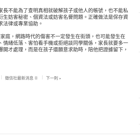
家長不能為了查明真相就破解孩子或他人的帳號，也不能私
衍生妨害秘密、個資法或妨害名譽問題。正確做法是保存資
求法律或專業協助。
所有家庭，網路時代的傷害不一定發生在街頭，也可能發生在
、情緒低落、害怕看手機或拒絕談同學關係，家長就要多一
爆開才處理，而是在孩子還願意求助時，陪他把證據留下，
徵信社最新消息
下一則