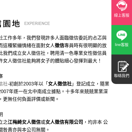
線上客服
社
工作多年，我們發現許多人面臨徵信委託的忐忑與
line客服
而這種緊繃情緒在面對女人
徵信
專員時有很明顯的放
此我們成立女人徵信社，聘用清一色專業女性徵信員
許女人徵信社能夠將女子的體貼細心發揮到最大
！
聯絡我們
寨
信社
-初創於2003年以「
女人徵信社
」登記成立，隨業
2007年逐一在北中南成立據點。十多年來兢兢業業深
，更無任何負面評價或新聞。
明
立之
江梅綺女人徵信
或
女人徵信有限公司
，均非本 公
關咎責亦與本公司無關。