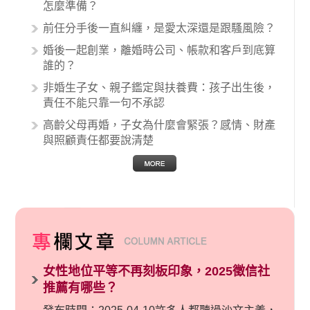
例中最後都走向訴訟流程，我們如果不幸遇到相
怎麼準備？
關醫療糾紛時究竟該怎麼處理呢？醫療糾紛相關
前任分手後一直糾纏，是愛太深還是跟騷風險？
的內容其實非常多，有些案例…
婚後一起創業，離婚時公司、帳款和客戶到底算
誰的？
非婚生子女、親子鑑定與扶養費：孩子出生後，
責任不能只靠一句不承認
高齡父母再婚，子女為什麼會緊張？感情、財產
與照顧責任都要說清楚
女性地位平等不再刻板印象，2025徵信社
推薦有哪些？