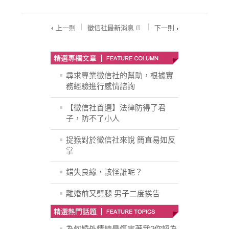
上一則
徵信社最新消息
下一則
尋求專業徵信社的幫助，根據實
務經驗進行感情諮詢
【徵信社首選】法律防得了君
子，防不了小人
捉猴對於徵信社來說 簡直易如反
掌
錯失良緣，該怪誰呢？
離婚前又劈腿 男子二度挨告
為何婚外情總是傷害著我?你認為