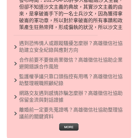
發布時間：2025-04-10許多人都聽過沙文主義，
但卻不知道沙文主義的典故，其實沙文主義的由
來，是拿破崙手下的一名士兵沙文，因為獲得拿
破崙的軍功章，所以對於拿破崙的所有事蹟和政
策產生狂熱崇拜，形成偏執的狀況，所以沙文主
義後來就被拿來暗指偏見和歧視，而且有沙文主
義傾向的人，通常對於自己的國家和民族有超強
遇到恐怖情人或跟蹤騷擾怎麼辦？高雄徵信社協
烈的卓越感，因而瞧不起其他國家的人，所以沙
助建立安全紀錄與應對方向
文主義也廣泛應用在種族歧視的說法，甚至還出
合作前要不要做商業徵信？高雄徵信社協助企業
現了男性沙文…
避開錯誤合作風險
監護權爭議只靠口頭指控有用嗎？高雄徵信社協
助整理親職照顧紀錄
網路交友遇到感情詐騙怎麼辦？高雄徵信社協助
保留金流與對話證據
離婚前一定要先蒐證嗎？高雄徵信社協助整理協
議前的關鍵資料