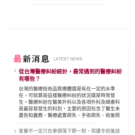
從台灣醫療糾紛統計，最常遇到的醫療糾紛
有哪些？
台灣的醫療技術品質療體還是有在一定的水準
在，可就算是這樣醫療糾紛的狀況還是時常發
生。醫療糾紛在醫美外科以及各項外科及婦產科
是最容易發生的科別，主要的原因包含了醫生未
盡告知義務、醫療處置疏失、手術疏失、術後照
顧失當、醫療費用的收取。雖然醫學進步，但醫
生與病患之間引起的糾紛還是經常發生。很多案
家暴不一定只在拳頭落下那一刻，保護令前後該