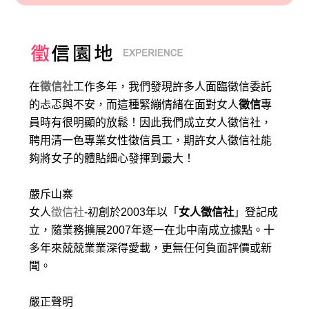
在
徵信社
工作多年，我們發現許多人面臨徵信委託
的忐忑與不安，而這種緊繃情緒在面對女人
徵信
專
員時有很明顯的放鬆！因此我們成立女人徵信社，
聘用清一色專業女性徵信員工，期許女人徵信社能
夠將女子的體貼細心發揮到最大
！
嚴斥山寨
女人
徵信社
-初創於2003年以「
女人徵信社
」登記成
立，隨業務擴展2007年逐一在北中南成立據點。十
多年來兢兢業業深得愛載，更無任何負面評價或新
聞。
嚴正聲明