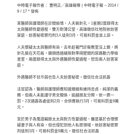
中時電子報作者： 曹明正╱高雄報導 | 中時電子報 – 2014 /
9 / 17 * 發佈
某醫師與護理師在診間偷情，人夫裝針孔，1星期2度錄得太
太與醫師性愛過程，雙方對簿公堂，高雄徵信社地院依妨害
家庭、妨害秘密罪均判3人徒刑3月，可易科罰金並上訴。
人夫懷疑太太與醫師有染，去年趁著門診衛教室沒上鎖，將
針孔裝在天花板，鏡頭透過縫隙對準隔壁間的尿路動力學檢
查室，兩度錄得太太與外遇醫師性愛過程，怒告兩人妨害家
庭。
外遇醫師不甘示弱也告人夫妨害秘密。徵信社合法抓姦
法官認為，醫師與護理師應知道婚姻有維持忠貞、純潔的義
務，但兩人未能謹守男女關係，逾越朋友分際，依一罪一
罰，2次通姦各處徒刑2月，合併應執行3月，可易科罰金9萬
元。
至於男子為蒐證竊錄太太與對方性愛過程，雖是基於合理懷
疑妻子與人有染，但也侵犯到他人私密領域，依妨害秘密罪
判徒刑3月，可易科罰金9萬元。徵信社合法抓姦