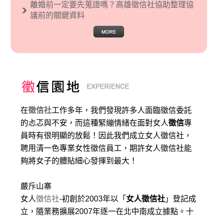
離婚前一定要先蒐證嗎？高雄徵信社協助整理協
議前的關鍵資料
在
徵信社
工作多年，我們發現許多人面臨徵信委託
的忐忑與不安，而這種緊繃情緒在面對女人
徵信
專
員時有很明顯的放鬆！因此我們成立女人徵信社，
聘用清一色專業女性徵信員工，期許女人徵信社能
夠將女子的體貼細心發揮到最大
！
嚴斥山寨
女人
徵信社
-初創於2003年以「
女人徵信社
」登記成
立，隨業務擴展2007年逐一在北中南成立據點。十