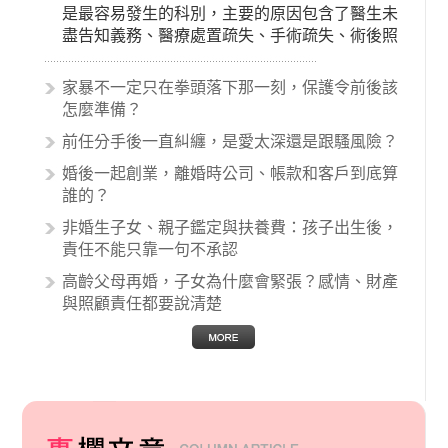
是最容易發生的科別，主要的原因包含了醫生未
盡告知義務、醫療處置疏失、手術疏失、術後照
顧失當、醫療費用的收取。雖然醫學進步，但醫
生與病患之間引起的糾紛還是經常發生。很多案
家暴不一定只在拳頭落下那一刻，保護令前後該
例中最後都走向訴訟流程，我們如果不幸遇到相
怎麼準備？
關醫療糾紛時究竟該怎麼處理呢？醫療糾紛相關
前任分手後一直糾纏，是愛太深還是跟騷風險？
的內容其實非常多，有些案例…
婚後一起創業，離婚時公司、帳款和客戶到底算
誰的？
非婚生子女、親子鑑定與扶養費：孩子出生後，
責任不能只靠一句不承認
高齡父母再婚，子女為什麼會緊張？感情、財產
與照顧責任都要說清楚