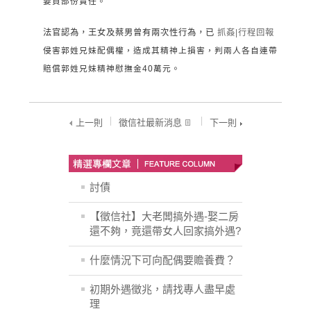
要負部份責任。
法官認為，王女及蔡男曾有兩次性行為，已
抓姦|行程回報
侵害郭姓兄妹配偶權，造成其精神上損害，判兩人各自連帶
賠償郭姓兄妹精神慰撫金40萬元。
上一則
徵信社最新消息
下一則
討債
【徵信社】大老闆搞外遇-娶二房
還不夠，竟還帶女人回家搞外遇?
什麼情況下可向配偶要贍養費？
初期外遇徵兆，請找專人盡早處
理