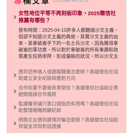
女性地位平等不再刻板印象，2025徵信社
推薦有哪些？
發布時間：2025-04-10許多人都聽過沙文主義，
但卻不知道沙文主義的典故，其實沙文主義的由
來，是拿破崙手下的一名士兵沙文，因為獲得拿
破崙的軍功章，所以對於拿破崙的所有事蹟和政
策產生狂熱崇拜，形成偏執的狀況，所以沙文主
義後來就被拿來暗指偏見和歧視，而且有沙文主
義傾向的人，通常對於自己的國家和民族有超強
遇到恐怖情人或跟蹤騷擾怎麼辦？高雄徵信社協
烈的卓越感，因而瞧不起其他國家的人，所以沙
助建立安全紀錄與應對方向
文主義也廣泛應用在種族歧視的說法，甚至還出
合作前要不要做商業徵信？高雄徵信社協助企業
現了男性沙文…
避開錯誤合作風險
監護權爭議只靠口頭指控有用嗎？高雄徵信社協
助整理親職照顧紀錄
網路交友遇到感情詐騙怎麼辦？高雄徵信社協助
保留金流與對話證據