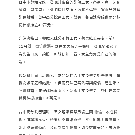
台中市郭姓兄妹，發現其各自的配偶王女、蔡男，竟一起到
摩鐵「開房間」，還拍攝口交照，這起不倫戀，害兩兄妹與
配偶離婚；台中高分院判王女、蔡男，各自連帶賠償兩兄妹
精神慰撫金40萬元。
判決書指出，郭姓兄妹分別與王女、蔡男結為夫妻。前年
11月間，
徵信嚴選
郭妹在丈夫蔡男手機裡，發現多張女子
為先生口交自拍照，郭妹仔細一看，女主角竟是自己的嫂
嫂。
郭妹將此事告訴郭兄，兩兄妹控告王女及蔡男妨害家庭，事
後為求家庭和諧撤告，但兩兄妹已無法再與配偶一起生活，
陸續離婚，並提起民事訴訟，要求王女及蔡男，各自連帶賠
償精神慰撫金100萬元。
台中高分院審理時，王女坦承與蔡男發生兩
徵信社
次性關
係，但辯稱是先生婚後沾染簽賭惡習，嚴重影響夫妻感情，
她才找妹婿傾訴，沒想到產生愛意，如今家庭失和，男方也