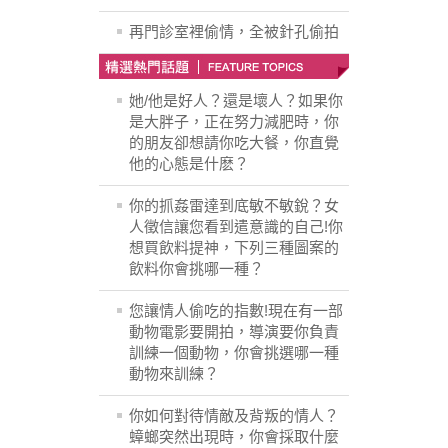
再門診室裡偷情，全被針孔偷拍
她/他是好人？還是壞人？如果你
是大胖子，正在努力減肥時，你
的朋友卻想請你吃大餐，你直覺
他的心態是什麽？
你的抓姦雷達到底敏不敏銳？女
人徵信讓您看到遣意識的自己!你
想買飲料提神，下列三種圖案的
飲料你會挑哪一種？
您讓情人偷吃的指數!現在有一部
動物電影要開拍，導演要你負責
訓練一個動物，你會挑選哪一種
動物來訓練？
你如何對待情敵及背叛的情人？
蟑螂突然出現時，你會採取什麼