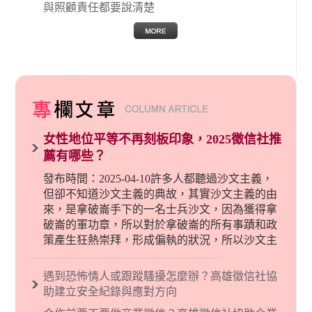
與照顧責任都要說清楚
女性地位平等不再刻板印象，2025徵信社推
薦有哪些？
發布時間：2025-04-10許多人都聽過沙文主義，
但卻不知道沙文主義的典故，其實沙文主義的由
來，是拿破崙手下的一名士兵沙文，因為獲得拿
破崙的軍功章，所以對於拿破崙的所有事蹟和政
策產生狂熱崇拜，形成偏執的狀況，所以沙文主
義後來就被拿來暗指偏見和歧視，而且有沙文主
義傾向的人，通常對於自己的國家和民族有超強
遇到恐怖情人或跟蹤騷擾怎麼辦？高雄徵信社協
烈的卓越感，因而瞧不起其他國家的人，所以沙
助建立安全紀錄與應對方向
文主義也廣泛應用在種族歧視的說法，甚至還出