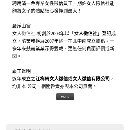
聘用清一色專業女性徵信員工，期許女人徵信社能
夠將女子的體貼細心發揮到最大
！
嚴斥山寨
女人
徵信社
-初創於2003年以「
女人徵信社
」登記成
立，隨業務擴展2007年逐一在北中南成立據點。十
多年來兢兢業業深得愛載，更無任何負面評價或新
聞。
嚴正聲明
近年成立之
江梅綺女人徵信
或
女人徵信有限公司
，
均非本 公司，相關咎責亦與本公司無關。