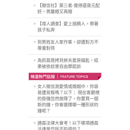
【徵信社】第三者-覺得還是元配
好，男離婚又再婚
【尋人調查】愛上捐精人，帶著
孩子私奔
到男姓友人家作客，卻遭對方不
尊重對待
為抓姦竟拷貝姘夫套房鑰匙，結
果被依妨害自由罪起訴
女人徵信測愛情或婚姻中，你容
易遭背叛嗎？以下： 現在客廳裡
的掛鐘忽然故障了，你要買一個
新的鐘，你會選擇哪一種形狀的
鐘呢？
通姦法律大會考！以下哪項通姦
法律是您所不知道的？