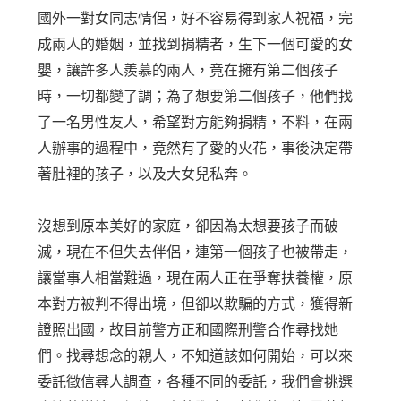
國外一對女同志情侶，好不容易得到家人祝福，完
成兩人的婚姻，並找到捐精者，生下一個可愛的女
嬰，讓許多人羨慕的兩人，竟在擁有第二個孩子
時，一切都變了調；為了想要第二個孩子，他們找
了一名男性友人，希望對方能夠捐精，不料，在兩
人辦事的過程中，竟然有了愛的火花，事後決定帶
著肚裡的孩子，以及大女兒私奔。
沒想到原本美好的家庭，卻因為太想要孩子而破
滅，現在不但失去伴侶，連第一個孩子也被帶走，
讓當事人相當難過，現在兩人正在爭奪扶養權，原
本對方被判不得出境，但卻以欺騙的方式，獲得新
證照出國，故目前警方正和國際刑警合作尋找她
們。找尋想念的親人，不知道該如何開始，可以來
委託徵信尋人調查，各種不同的委託，我們會挑選