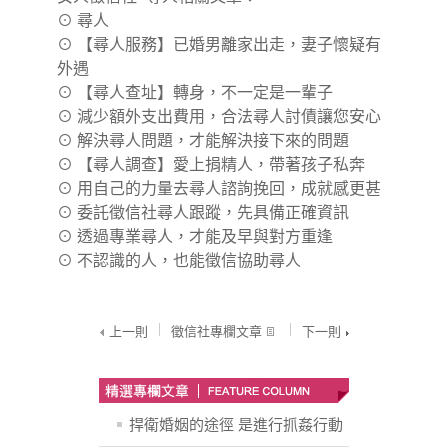
⊙
尋人
⊙
【尋人服務】已婚男離家出走，妻子懷疑有
外遇
⊙
【尋人查址】轉身，不一定是一輩子
⊙
減少額外支出費用，合法尋人討債讓您安心
⊙
解決尋人問題，才能解決接下來的問題
⊙
【尋人調查】愛上捐精人，帶著孩子私奔
⊙
用自己的力量去尋人諮詢挽回，成就感更甚
⊙
委託徵信社尋人跟蹤，先具備正確資訊
⊙
透過專業尋人，才能及早與對方重逢
⊙
不認識的人，也能徵信協助尋人
上一則
徵信社專欄文章
下一則
捍衛婚姻的途徑 是進行抓姦行動