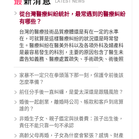
從台灣醫療糾紛統計，最常遇到的醫療糾紛
有哪些？
台灣的醫療技術品質療體還是有在一定的水準
在，可就算是這樣醫療糾紛的狀況還是時常發
生。醫療糾紛在醫美外科以及各項外科及婦產科
是最容易發生的科別，主要的原因包含了醫生未
盡告知義務、醫療處置疏失、手術疏失、術後照
顧失當、醫療費用的收取。雖然醫學進步，但醫
生與病患之間引起的糾紛還是經常發生。很多案
家暴不一定只在拳頭落下那一刻，保護令前後該
例中最後都走向訴訟流程，我們如果不幸遇到相
怎麼準備？
關醫療糾紛時究竟該怎麼處理呢？醫療糾紛相關
前任分手後一直糾纏，是愛太深還是跟騷風險？
的內容其實非常多，有些案例…
婚後一起創業，離婚時公司、帳款和客戶到底算
誰的？
非婚生子女、親子鑑定與扶養費：孩子出生後，
責任不能只靠一句不承認
高齡父母再婚，子女為什麼會緊張？感情、財產