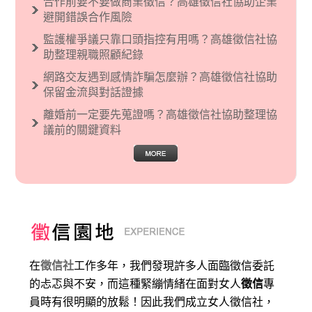
合作前要不要做商業徵信？高雄徵信社協助企業
現了男性沙文…
避開錯誤合作風險
監護權爭議只靠口頭指控有用嗎？高雄徵信社協
助整理親職照顧紀錄
網路交友遇到感情詐騙怎麼辦？高雄徵信社協助
保留金流與對話證據
離婚前一定要先蒐證嗎？高雄徵信社協助整理協
議前的關鍵資料
在
徵信社
工作多年，我們發現許多人面臨徵信委託
的忐忑與不安，而這種緊繃情緒在面對女人
徵信
專
員時有很明顯的放鬆！因此我們成立女人徵信社，