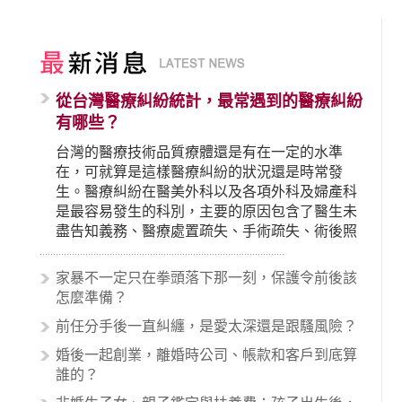
從台灣醫療糾紛統計，最常遇到的醫療糾紛
有哪些？
台灣的醫療技術品質療體還是有在一定的水準
在，可就算是這樣醫療糾紛的狀況還是時常發
生。醫療糾紛在醫美外科以及各項外科及婦產科
是最容易發生的科別，主要的原因包含了醫生未
盡告知義務、醫療處置疏失、手術疏失、術後照
顧失當、醫療費用的收取。雖然醫學進步，但醫
生與病患之間引起的糾紛還是經常發生。很多案
家暴不一定只在拳頭落下那一刻，保護令前後該
例中最後都走向訴訟流程，我們如果不幸遇到相
怎麼準備？
關醫療糾紛時究竟該怎麼處理呢？醫療糾紛相關
前任分手後一直糾纏，是愛太深還是跟騷風險？
的內容其實非常多，有些案例…
婚後一起創業，離婚時公司、帳款和客戶到底算
誰的？