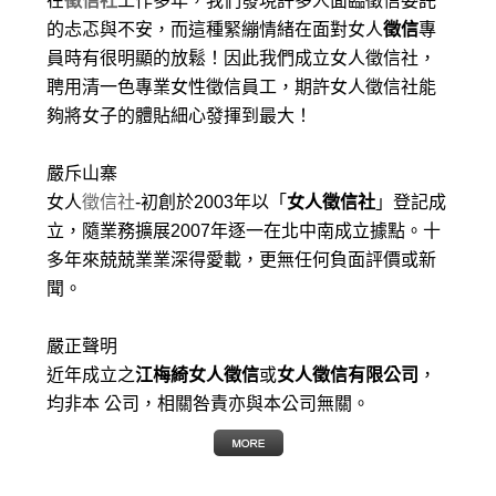
在
徵信社
工作多年，我們發現許多人面臨徵信委託
的忐忑與不安，而這種緊繃情緒在面對女人
徵信
專
員時有很明顯的放鬆！因此我們成立女人徵信社，
聘用清一色專業女性徵信員工，期許女人徵信社能
夠將女子的體貼細心發揮到最大
！
嚴斥山寨
女人
徵信社
-初創於2003年以「
女人徵信社
」登記成
立，隨業務擴展2007年逐一在北中南成立據點。十
多年來兢兢業業深得愛載，更無任何負面評價或新
聞。
嚴正聲明
近年成立之
江梅綺女人徵信
或
女人徵信有限公司
，
均非本 公司，相關咎責亦與本公司無關。