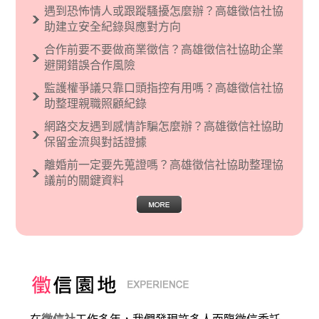
義傾向的人，通常對於自己的國家和民族有超強
遇到恐怖情人或跟蹤騷擾怎麼辦？高雄徵信社協
烈的卓越感，因而瞧不起其他國家的人，所以沙
助建立安全紀錄與應對方向
文主義也廣泛應用在種族歧視的說法，甚至還出
合作前要不要做商業徵信？高雄徵信社協助企業
現了男性沙文…
避開錯誤合作風險
監護權爭議只靠口頭指控有用嗎？高雄徵信社協
助整理親職照顧紀錄
網路交友遇到感情詐騙怎麼辦？高雄徵信社協助
保留金流與對話證據
離婚前一定要先蒐證嗎？高雄徵信社協助整理協
議前的關鍵資料